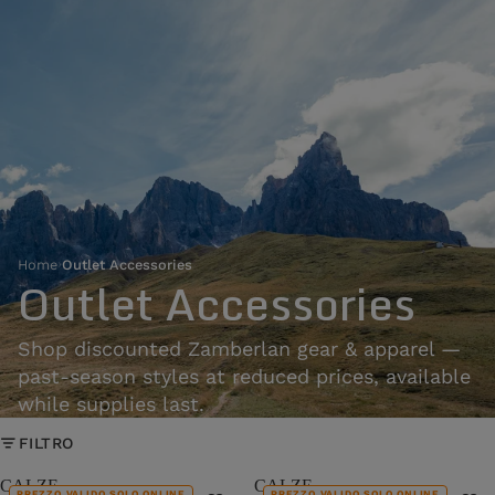
Home
›
Outlet Accessories
Outlet Accessories
Shop discounted Zamberlan gear & apparel —
past-season styles at reduced prices, available
while supplies last.
FILTRO
CALZE
CALZE
PREZZO VALIDO SOLO ONLINE
PREZZO VALIDO SOLO ONLINE