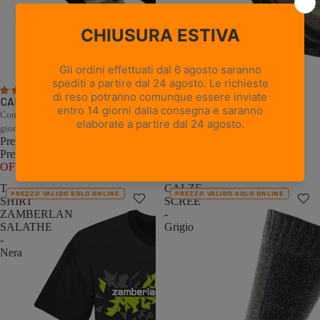
4 recensioni
1 recensione
CALZE JUNGLE - Camouflage
CALZE FOREST - Verde
Comfort e traspirabilità per lunghe
Comfort e traspirabilità per lunghe
giornate di caccia
giornate di caccia
Prezzo promozionale
€13,80
Prezzo promozionale
€12,00
Prezzo di listino
€27,60
(50%
Prezzo di listino
€24,00
(50%
OFF)
OFF)
T-
CALZE
PREZZO VALIDO SOLO ONLINE
PREZZO VALIDO SOLO ONLINE
SHIRT
SCREE
ZAMBERLAN
-
SALATHE
Grigio
-
Nera