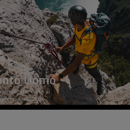
ento Uomo
arrampicata, unite al
 percorso dall'auto