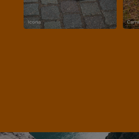
Icona
Camo