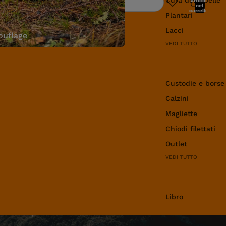
articoli
Ricerca
nel
carrello:
Plantari
0
Lacci
uflage
VEDI TUTTO
Abbigliamento e 
Custodie e borse
Calzini
Magliette
Chiodi filettati
Outlet
VEDI TUTTO
Libro
Libro