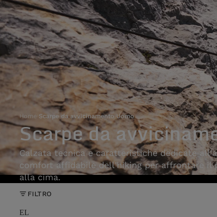
Home
›
Scarpe da avvicinamento Uomo
Scarpe da avvicinam
Calzata tecnica e caratteristiche dedicate all'
comfort affidabile dell'hiking per affrontare il
alla cima.
FILTRO
EL