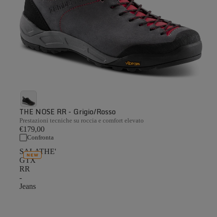
THE NOSE RR - Grigio/Rosso
Prestazioni tecniche su roccia e comfort elevato
€179,00
Confronta
SALATHE'
NEW
GTX
RR
-
Jeans