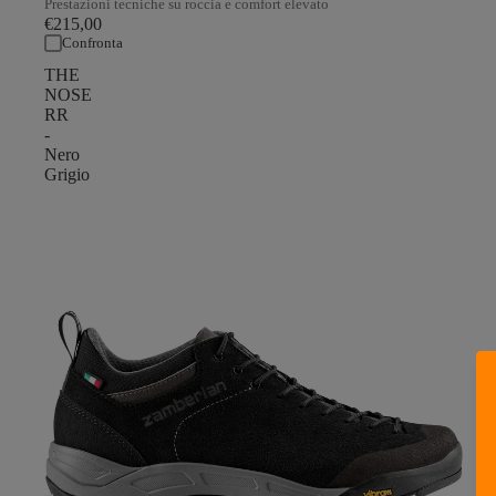
Prestazioni tecniche su roccia e comfort elevato
€215,00
Confronta
THE
NOSE
RR
-
Nero
Grigio