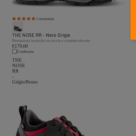
1 recensione
THE NOSE RR - Nero Grigio
Prestazioni tecniche su roccia e comfort elevato
€179,00
Confronta
THE
NOSE
RR
-
Grigio/Rosso