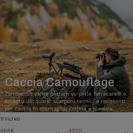
Home
›
Caccia Camouflage
Caccia Camouflage
Zamberlan camo pattern su pelle Terracare® o
tessuto Jacquard: scarponi tecnici e resistenti
per caccia in montagna, collina e pianura.
FILTRO
ADAK
ADAK
NEW