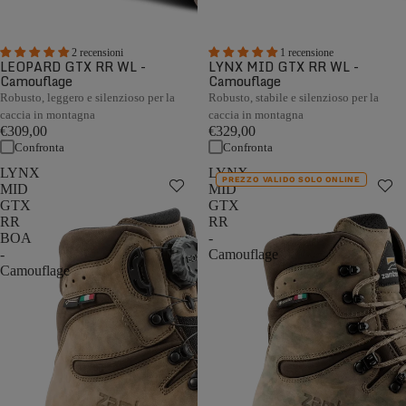
2 recensioni
1 recensione
LEOPARD GTX RR WL -
LYNX MID GTX RR WL -
Camouflage
Camouflage
Robusto, leggero e silenzioso per la
Robusto, stabile e silenzioso per la
caccia in montagna
caccia in montagna
€309,00
€329,00
Confronta
Confronta
LYNX
LYNX
PREZZO VALIDO SOLO ONLINE
MID
MID
GTX
GTX
RR
RR
BOA
-
-
Camouflage
Camouflage