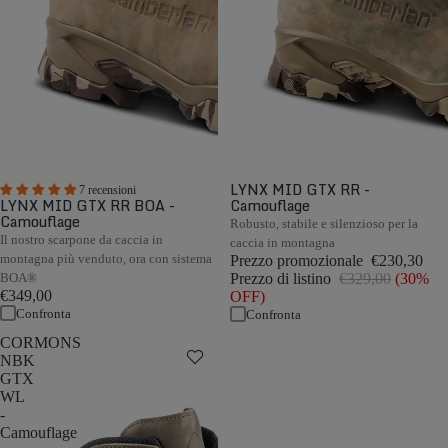
LYNX MID GTX RR -
7 recensioni
LYNX MID GTX RR BOA -
Camouflage
Camouflage
Robusto, stabile e silenzioso per la
Il nostro scarpone da caccia in
caccia in montagna
montagna più venduto, ora con sistema
Prezzo promozionale
€230,30
BOA®
Prezzo di listino
€329,00
(30%
€349,00
OFF)
Confronta
Confronta
CORMONS
NBK
GTX
WL
-
Camouflage