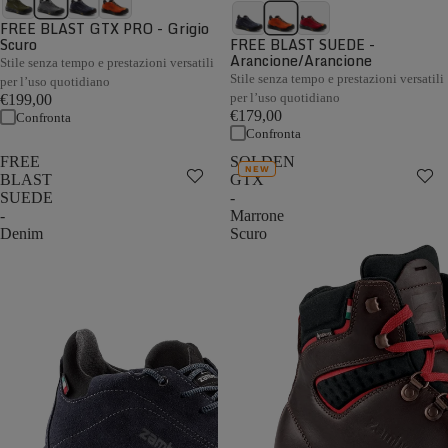
FREE BLAST GTX PRO - Grigio
Scuro
FREE BLAST SUEDE -
Arancione/Arancione
Stile senza tempo e prestazioni versatili
Stile senza tempo e prestazioni versatili
per l’uso quotidiano
per l’uso quotidiano
€199,00
€179,00
Confronta
Confronta
FREE
SOLDEN
NEW
BLAST
GTX
SUEDE
-
-
Marrone
Denim
Scuro