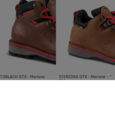
TOBLACH GTX - Marrone
STERZING GTX - Marrone
Chiaro
Tradizione alpina in pelle e comfort
Scarpa bassa a guardolo realizzata con
contemporaneo.
pelle e materiali di prima qualità.
€329,00
€299,00
Confronta
Confronta
0
Le scarpe e gli scarponi lifestyle da uomo Zamberlan
combinano stile, comfort e prestazioni per l'uso quotidiano,
i viaggi e le escursioni leggere. Realizzati con pelle