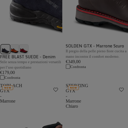
SOLDEN GTX - Marrone Scuro
Il pregio della pelle pieno fiore cucita a
FREE BLAST SUEDE - Denim
mano incontra il comfort moderno.
€349,00
Stile senza tempo e prestazioni versatili
Confronta
per l’uso quotidiano
€179,00
Confronta
TOBLACH
STERZING
NEW
NEW
GTX
GTX
-
-
Marrone
Marrone
Chiaro