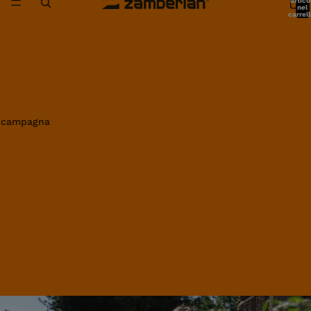
artico
nel
carrell
0
in campagna