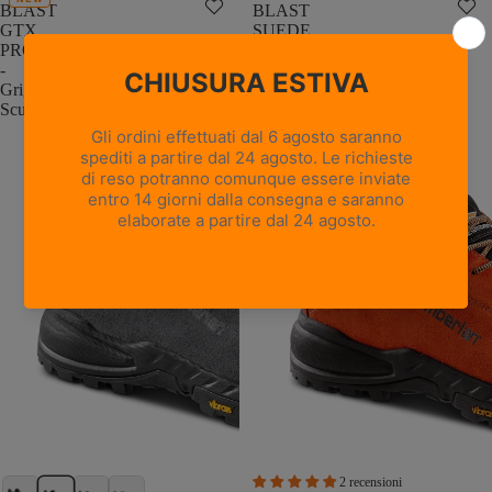
BLAST
BLAST
GTX
SUEDE
PRO
-
-
Arancione/Arancione
Grigio
Scuro
2 recensioni