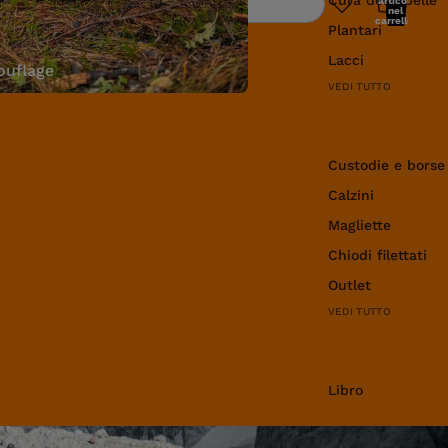
articoli
Ricerca
nel
carrello:
Plantari
0
Lacci
uflage
VEDI TUTTO
Abbigliamento e 
Custodie e borse
Calzini
Magliette
Chiodi filettati
Outlet
VEDI TUTTO
Libro
Libro