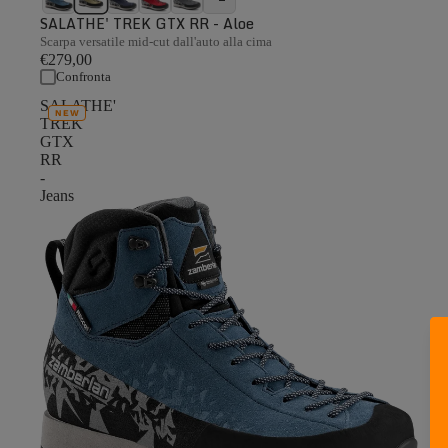
SALATHE' TREK GTX RR - Aloe
Scarpa versatile mid-cut dall'auto alla cima
€279,00
Confronta
SALATHE'
NEW
TREK
GTX
RR
-
Jeans