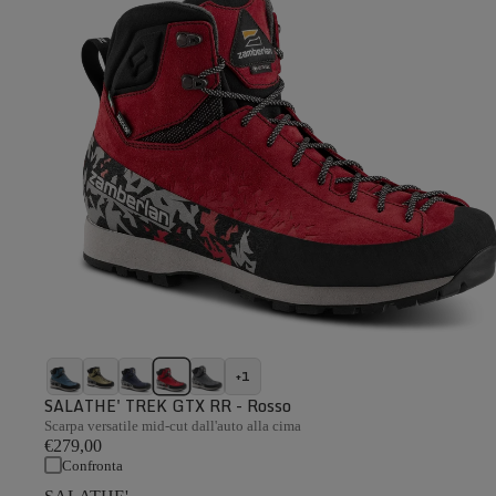
+1
SALATHE' TREK GTX RR - Rosso
Scarpa versatile mid-cut dall'auto alla cima
€279,00
Confronta