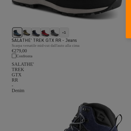
+1
SALATHE' TREK GTX RR - Jeans
Scarpa versatile mid-cut dall'auto alla cima
€279,00
Confronta
SALATHE'
TREK
GTX
RR
-
Denim