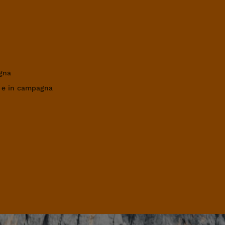
gna
a e in campagna