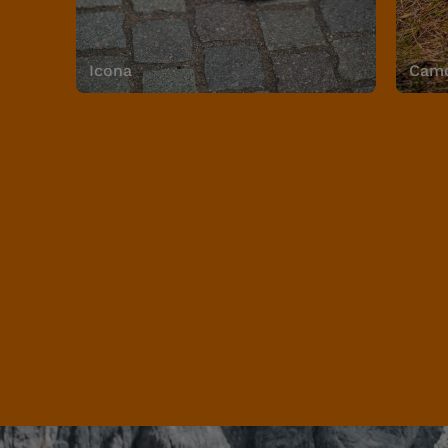
Icona
Camo