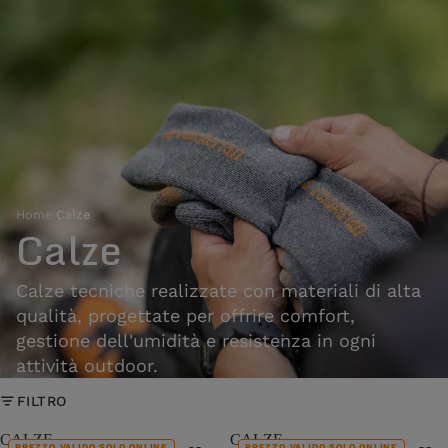
Home
›
Calze
Calze
Calze tecniche realizzate con materiali di alta
qualità, progettate per offrire comfort,
gestione dell'umidità e resistenza in ogni
attività outdoor.
FILTRO
CALZE
CALZE
PREZZO VALIDO SOLO ONLINE
PREZZO VALIDO SOLO ONLINE