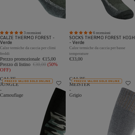
3 recensioni
6 recensioni
CALZE THERMO FOREST -
SOCKS THERMO FOREST HIGH
Verde
- Verde
Calze termiche da caccia per climi
Calze termiche da caccia per basse
freddi
temperature
Prezzo promozionale
€15,00
€33,00
Prezzo di listino
€30,00
(50%
OFF)
CALZE
CALZE
PREZZO VALIDO SOLO ONLINE
PREZZO VALIDO SOLO ONLINE
JUNGLE
MEISTER
-
-
Camouflage
Grigio