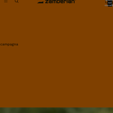
artico
nel
carrell
0
in campagna