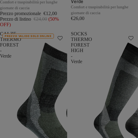
Verde
Comfort e traspirabilità per lunghe
Comfort e traspirabilità per lunghe
giornate di caccia
giornate di caccia
Prezzo promozionale
€12,00
€26,00
Prezzo di listino
€24,00
(50%
OFF)
CALZE
SOCKS
PREZZO VALIDO SOLO ONLINE
THERMO
THERMO
FOREST
FOREST
-
HIGH
Verde
-
Verde