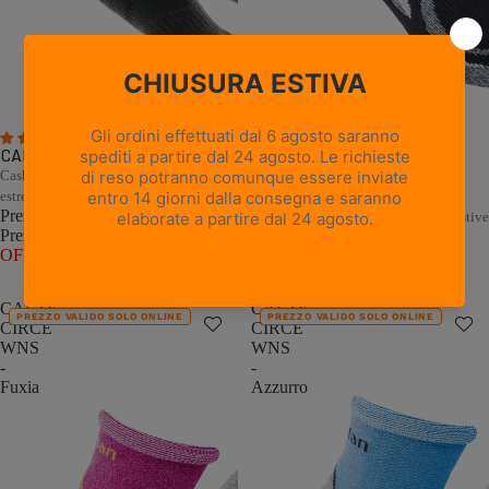
5 recensioni
1 recensione
CALZE PEAK - Nero
Cashmere e Merino per il freddo
CALZE CIRCE WNS - Nero
estremo
Prezzo promozionale
€22,00
Comfort naturale per le escursioni estive
Prezzo di listino
€44,00
(50%
Prezzo promozionale
€11,00
OFF)
Prezzo di listino
€22,00
(50%
OFF)
CALZE
CALZE
PREZZO VALIDO SOLO ONLINE
PREZZO VALIDO SOLO ONLINE
CIRCE
CIRCE
WNS
WNS
-
-
Fuxia
Azzurro