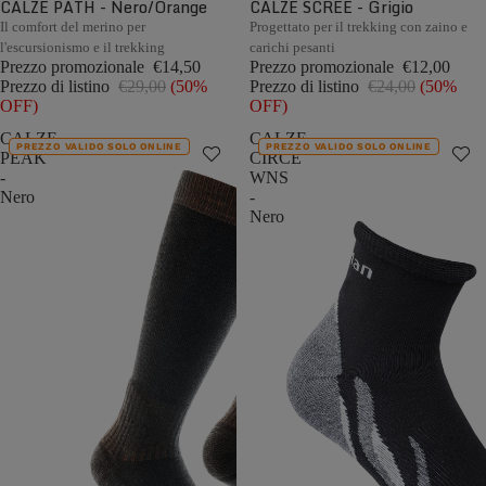
CALZE PATH - Nero/Orange
CALZE SCREE - Grigio
Il comfort del merino per
Progettato per il trekking con zaino e
l'escursionismo e il trekking
carichi pesanti
Prezzo promozionale
€14,50
Prezzo promozionale
€12,00
Prezzo di listino
€29,00
(50%
Prezzo di listino
€24,00
(50%
OFF)
OFF)
CALZE
CALZE
PREZZO VALIDO SOLO ONLINE
PREZZO VALIDO SOLO ONLINE
PEAK
CIRCE
-
WNS
Nero
-
Nero