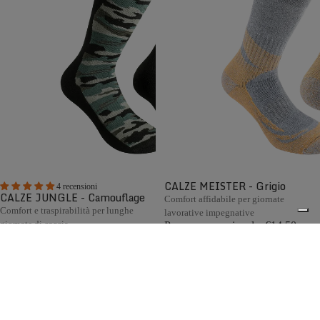
CALZE MEISTER - Grigio
4 recensioni
CALZE JUNGLE - Camouflage
Comfort affidabile per giornate
Comfort e traspirabilità per lunghe
lavorative impegnative
giornate di caccia
Prezzo promozionale
€14,50
Prezzo promozionale
€13,80
Prezzo di listino
€29,00
(50%
Prezzo di listino
€27,60
(50%
OFF)
OFF)
Le calze Zamberlan sono realizzate secondo i più elevati
0
standard qualitativi e impiegano materiali e tecnologie di
eccellenza, come lana Merino, cashmere e altre fibre
pregiate. Interamente Made in Italy, sono progettate per