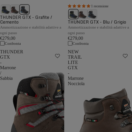
1 recensione
THUNDER GTX - Grafite /
Cemento
THUNDER GTX - Blu / Grigio
Ammortizzazione e stabilità adattive a
Ammortizzazione e stabilità adattive a
ogni passo
ogni passo
€279,00
€279,00
Confronta
Confronta
THUNDER
NEW
GTX
TRAIL
-
LITE
Marrone
GTX
/
-
Sabbia
Marrone
Nocciola