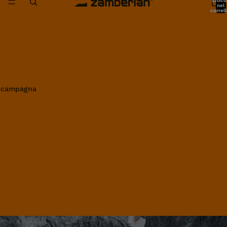
artico
nel
carrell
0
in campagna