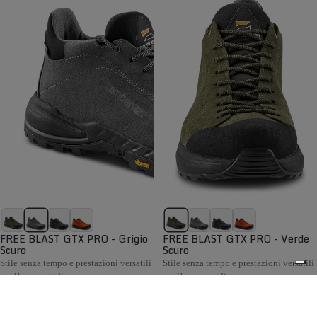
FREE BLAST GTX PRO - Grigio
FREE BLAST GTX PRO - Verde
Scuro
Scuro
Stile senza tempo e prestazioni versatili
Stile senza tempo e prestazioni versatili
per l’uso quotidiano
per l’uso quotidiano
€199,00
€199,00
Confronta
Confronta
La collezione Hiking Uomo Zamberlan comprende scarponi