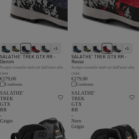
+1
+1
SALATHE' TREK GTX RR -
SALATHE' TREK GTX RR -
Denim
Rosso
Scarpa versatile mid-cut dall'auto alla
Scarpa versatile mid-cut dall'auto alla
cima
cima
€279,00
€279,00
Confronta
Confronta
SALATHE'
SALATHE'
TREK
TREK
GTX
GTX
RR
RR
-
-
Grigio
Nero
Grigio