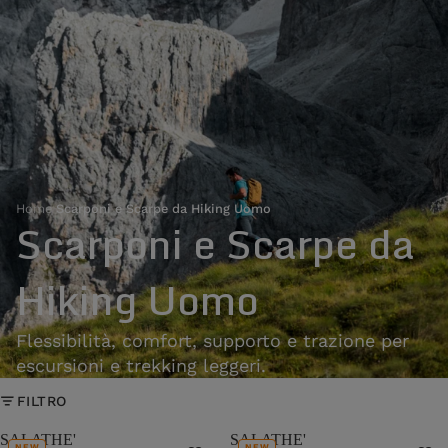
Home
›
Scarponi e Scarpe da Hiking Uomo
Scarponi e Scarpe da
Hiking Uomo
Flessibilità, comfort, supporto e trazione per
escursioni e trekking leggeri.
FILTRO
SALATHE'
SALATHE'
NEW
NEW