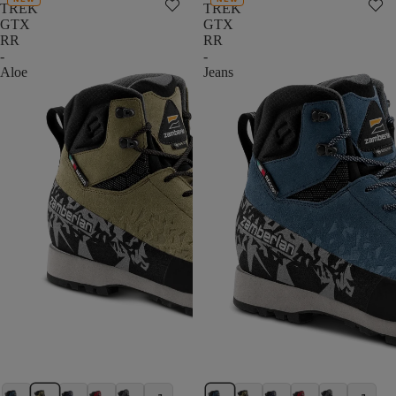
TREK
TREK
GTX
GTX
RR
RR
-
-
Aloe
Jeans