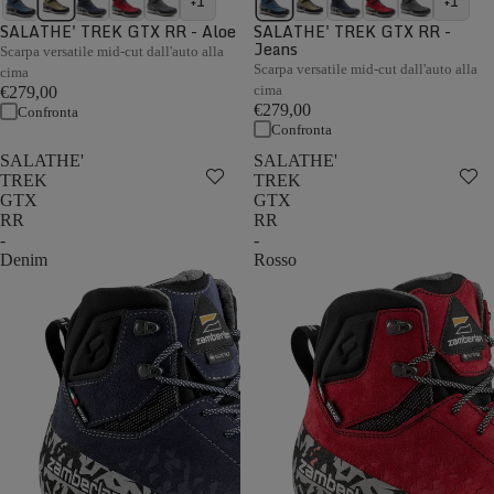
+1
+1
SALATHE' TREK GTX RR - Aloe
SALATHE' TREK GTX RR -
Jeans
Scarpa versatile mid-cut dall'auto alla
Scarpa versatile mid-cut dall'auto alla
cima
cima
€279,00
€279,00
Confronta
Confronta
SALATHE'
SALATHE'
TREK
TREK
GTX
GTX
RR
RR
-
-
Denim
Rosso