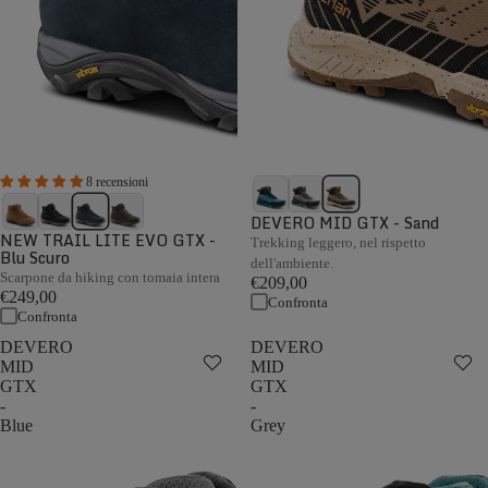
8 recensioni
DEVERO MID GTX - Sand
NEW TRAIL LITE EVO GTX -
Trekking leggero, nel rispetto
Blu Scuro
dell'ambiente.
Scarpone da hiking con tomaia intera
€209,00
€249,00
Confronta
Confronta
DEVERO
DEVERO
MID
MID
GTX
GTX
-
-
Blue
Grey