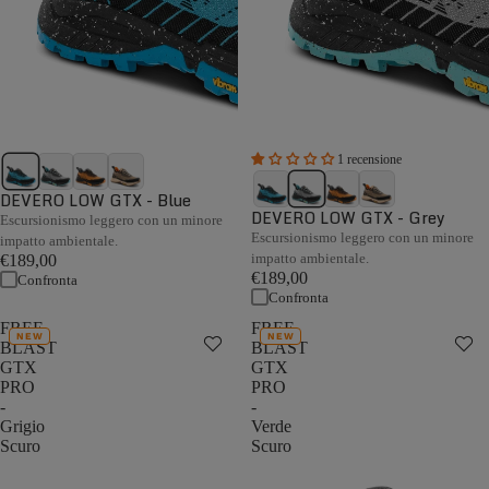
1 recensione
DEVERO LOW GTX - Blue
DEVERO LOW GTX - Grey
Escursionismo leggero con un minore
Escursionismo leggero con un minore
impatto ambientale.
impatto ambientale.
€189,00
€189,00
Confronta
Confronta
FREE
FREE
NEW
NEW
BLAST
BLAST
GTX
GTX
PRO
PRO
-
-
Grigio
Verde
Scuro
Scuro