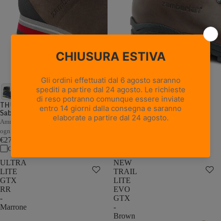
18 recensioni
NEW TRAIL LITE GTX -
Marrone Nocciola
THUNDER GTX - Marrone /
Sabbia
Pelle pieno fiore con trattamento
Hydrobloc®
Ammortizzazione e stabilità adattive a
€235,00
ogni passo
Confronta
€279,00
Confronta
ULTRA
NEW
LITE
TRAIL
GTX
LITE
RR
EVO
-
GTX
Marrone
-
Brown