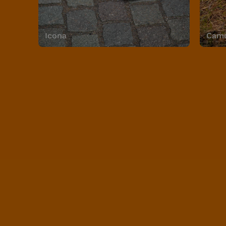
Icona
Camo