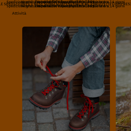
Spedizione gratuita per ordini superiori a 150 € | Reso entro 14 giorni
Novità: Exotrail GTX e Free Blast Pro. Acquista ora.
Handmade Philosophy Since 1929
LE SPEDIZIONI E I RESI SONO SOSPESI DAL 6 AL 23AGOSTO COMPRES
Spedizione gratuita per ordini superiori a 150 € | Reso entro 14 giorni
Novità: Exotrail GTX e Free Blast Pro. Acquista ora.
Handmade Philosophy Since 1929
Attività