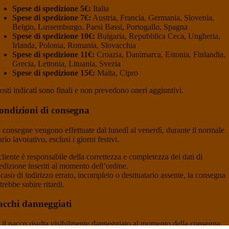
Spese di spedizione 5€:
Italia
Spese di spedizione 7€:
Austria, Francia, Germania, Slovenia,
Belgio, Lussemburgo, Paesi Bassi, Portogallo, Spagna
Spese di spedizione 10€:
Bulgaria, Repubblica Ceca, Ungheria,
Irlanda, Polonia, Romania, Slovacchia
Spese di spedizione 11€:
Croazia, Danimarca, Estonia, Finlandia,
Grecia, Lettonia, Lituania, Svezia
Spese di spedizione 15€:
Malta, Cipro
costi indicati sono finali e non prevedono oneri aggiuntivi.
ondizioni di consegna
 consegne vengono effettuate dal lunedì al venerdì, durante il normale
ario lavorativo, esclusi i giorni festivi.
 cliente è responsabile della correttezza e completezza dei dati di
edizione inseriti al momento dell’ordine.
 caso di indirizzo errato, incompleto o destinatario assente, la consegna
trebbe subire ritardi.
acchi danneggiati
 il pacco risulta visibilmente danneggiato al momento della consegna,