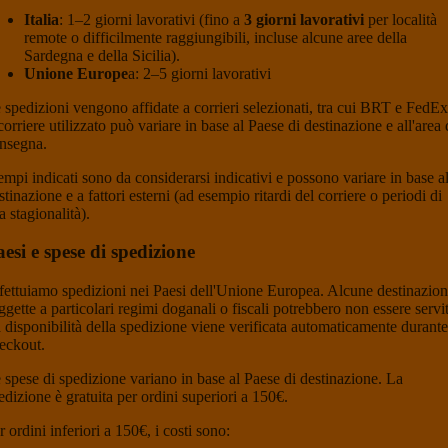
Italia
: 1–2 giorni lavorativi (fino a
3 giorni lavorativi
per località
remote o difficilmente raggiungibili, incluse alcune aree della
Sardegna e della Sicilia).
Unione Europe
a: 2–5 giorni lavorativi
 spedizioni vengono affidate a corrieri selezionati, tra cui BRT e FedEx
 corriere utilizzato può variare in base al Paese di destinazione e all'area 
nsegna.
tempi indicati sono da considerarsi indicativi e possono variare in base al
stinazione e a fattori esterni (ad esempio ritardi del corriere o periodi di
ta stagionalità).
esi e spese di spedizione
fettuiamo spedizioni nei Paesi dell'Unione Europea. Alcune destinazion
ggette a particolari regimi doganali o fiscali potrebbero non essere servit
 disponibilità della spedizione viene verificata automaticamente durante 
eckout.
 spese di spedizione variano in base al Paese di destinazione. La
edizione è gratuita per ordini superiori a 150€.
r ordini inferiori a 150€, i costi sono: