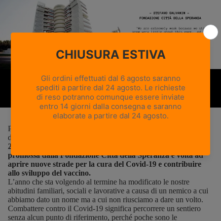
Aprire nuove strade per la cura: il
Black Friday Zamberlan a sostegno
della ricerca Covid-19
25 novembre 2020
Per il Calzaturificio Zamberlan il Black Friday sarà all’insegna
della ricerca.
Il 15% dei ricavi e-commerce del weekend del
27-29 novembre sarà devoluto al sostegno della ricerca
promossa dalla Fondazione Città della Speranza e volta ad
aprire nuove strade per la cura del Covid-19 e contribuire
allo sviluppo del vaccino.
L’anno che sta volgendo al termine ha modificato le nostre
abitudini familiari, sociali e lavorative a causa di un nemico a cui
abbiamo dato un nome ma a cui non riusciamo a dare un volto.
Combattere contro il Covid-19 significa percorrere un sentiero
senza alcun punto di riferimento, perché poche sono le