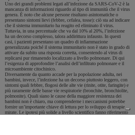
Uno dei grandi problemi legati all’infezione da SARS-CoV-2 è la
mancanza di informazioni riguardo al tipo di immunità che il virus
genera. È noto che alcune persone risultano asintomatiche o
presentano sintomi lievi (febbre, cefalea, tosse): ciò sta ad indicare
che il sistema immunitario ha reagito ed eliminato il virus.
Tuttavia, in una percentuale che va dal 10% al 20%, l’infezione
ha un decorso complesso, talora addirittura infausto. In questi
casi, i pazienti presentano un quadro di infiammazione
generalizzata poiché il sistema immunitario non è stato in grado di
attivare da subito una risposta corretta, consentendo al virus di
replicarsi pur rimanendo localizzato a livello polmonare. Di qui
l’esigenza di approfondire l’analisi dell’infiltrato polmonare e il
microambiente citochinico.
Diversamente da quanto accade per la popolazione adulta, nei
bambini, invece, l’infezione ha un decorso piuttosto leggero, con
sintomi quali febbre, flogosi delle alte vie (rinite, otite, faringite) e
più raramente delle basse vie respiratorie (bronchite, bronchiolite,
polmonite). Quali siano le cause della maggiore resistenza dei
bambini non è chiaro, ma comprenderne i meccanismi potrebbe
fornire un’importante chiave di lettura per lo sviluppo di terapie
mirate. Le ipotesi più solide a livello scientifico fanno riferimento
ad un sistema immunitario più “giovane” rispetto a quello
dell’adulto e alla presenza di una immunità parziale dovuta
all’esposizione ad altri virus o ai vaccini.
Analizzando i campioni di sangue di pazienti asintomatici, pauci-