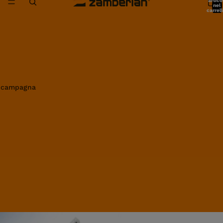
artico
nel
carrell
0
in campagna