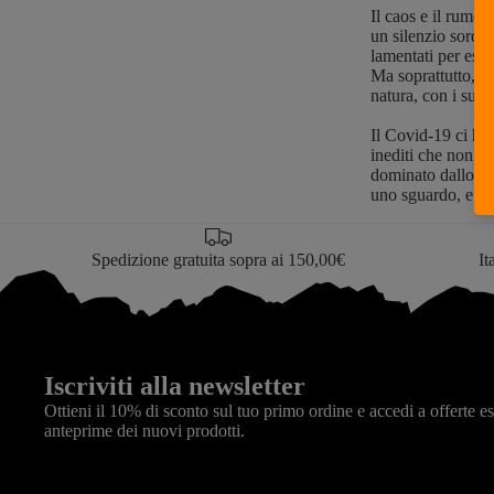
ing
Il caos e il rumor
un silenzio sordo
style
lamentati per esse
 TUTTO
Ma soprattutto, af
natura, con i suoi
cia
Il Covid-19 ci ha 
inediti che non s
cia in montagna
dominato dallo s
cia in collina e in campagna
uno sguardo, e i
 TUTTO
Spedizione gratuita sopra ai 150,00€
It
k
stry
e Climbing
ety
Iscriviti alla newsletter
ri all'aperto
Ottieni il 10% di sconto sul tuo primo ordine e accedi a offerte e
anteprime dei nuovi prodotti.
 TUTTO