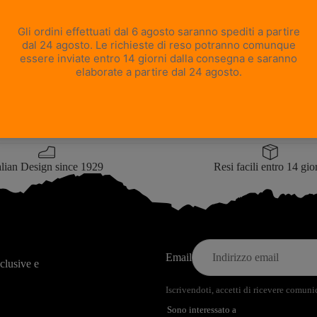
Icona
Camoufla
e a cui eravamo abituati sono scomparsi lasciando al loro posto piazze e 
 e toccante, un
silenzio
che ci ha fatto rimpiangere tutte quelle volte in c
re rimasti bloccati nel traffico o perchè i mezzi erano troppo affollati.
facciati alle finestre di città senz'anima, ci siamo resi conto di quanto c
 colori sgargianti, la sua aria pura e incontaminata.
portati a riscoprire il potere rigenerante della natura, invitandoci spesso
apevamo di avere a pochi passi dalle nostre case. Perchè in fondo, in qu
logan
"Social Distancing"
, c'è ancora chi può farci compagnia e riempi
l suo nome è
Madre Natura
.
alian Design since 1929
Resi facili entro 14 gio
Email
sclusive e
Iscrivendoti, accetti di ricevere comun
Sono interessato a