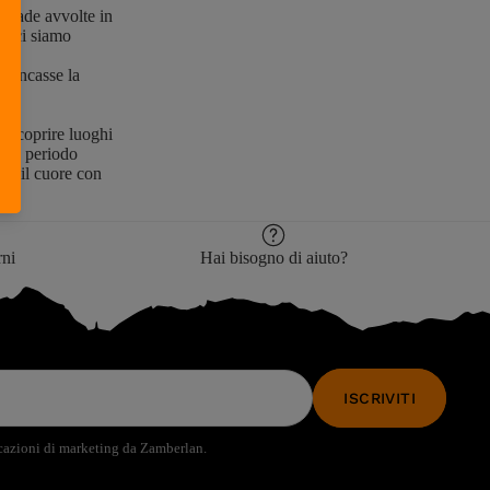
ge
strade avvolte in
ui ci siamo
Libro
i mancasse la
Libro
 a scoprire luoghi
esto periodo
rci il cuore con
rni
Hai bisogno di aiuto?
ISCRIVITI
icazioni di marketing da Zamberlan.