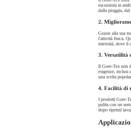
escursioni in amb
dalla pioggia, dal
2. Migliorame
Grazie alla sua tr
l'attività fisica. 
intensità, dove il 
3. Versatilità
Il Gore-Tex non è 
esigenze, inclusi 
una scelta popolare
4. Facilità d
I prodotti Gore-T
pulita con un sem
dopo ripetuti lava
Applicazio