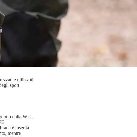
i
zzati e utilizzati
degli sport
rodotto dalla W.L.
TFE
brana è inserita
ento, mentre