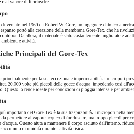
 e al vapore di fuoriuscire.
uppo
to inventato nel 1969 da Robert W. Gore, un ingegnere chimico america
 espanso portò alla creazione della membrana Gore-Tex, che ha rivoluzio
 outdoor. Da allora, il materiale è stato costantemente migliorato e adat
 ambienti e attività.
tiche Principali del Gore-Tex
lità
o principalmente per la sua eccezionale impermeabilità. I micropori pres
ca 20.000 volte più piccoli delle gocce d'acqua, impedendo così all'ac
uto. Questo lo rende ideale per condizioni di pioggia intensa e per ambie
ità
 più importanti del Gore-Tex è la sua traspirabilità. I micropori nella 
 da permettere al vapore acqueo di fuoriuscire, ma troppo piccoli per co
e d'acqua. Questo aiuta a mantenere il corpo asciutto dall'interno, riduce
 accumulo di umidità durante l'attività fisica.