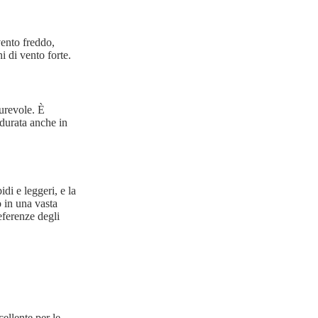
vento freddo,
i di vento forte.
durevole. È
 durata anche in
di e leggeri, e la
o in una vasta
eferenze degli
ellente per le