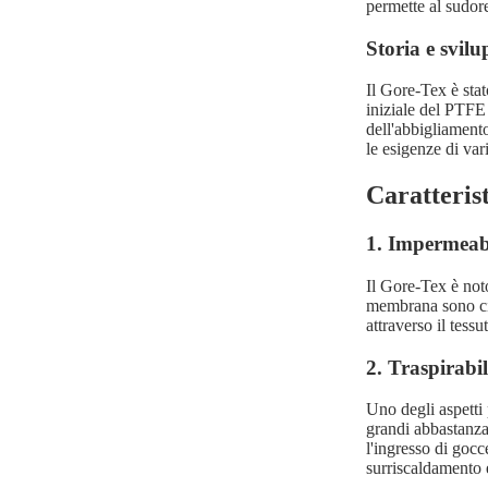
permette al sudore
Storia e svil
Il Gore-Tex è sta
iniziale del PTFE
dell'abbigliamento
le esigenze di vari
Caratteris
1. Impermeabi
Il Gore-Tex è not
membrana sono cir
attraverso il tess
2. Traspirabil
Uno degli aspetti
grandi abbastanza
l'ingresso di gocc
surriscaldamento e