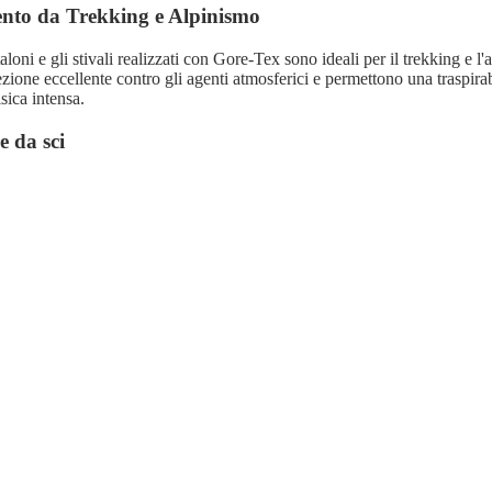
ento da Trekking e Alpinismo
aloni e gli stivali realizzati con Gore-Tex sono ideali per il
trekking
e l'
ione eccellente contro gli agenti atmosferici e permettono una traspirab
isica intensa.
e da sci
i, il Gore-Tex è utilizzato in giacche, pantaloni e guanti. La sua capaci
o mentre consente al sudore di evaporare è particolarmente vantaggiosa p
e comodi durante le discese.
nto da escursionismo e outdoor
ità all'aperto generali, come le escursioni, passeggiate o
battute di cacci
ezione efficace e un comfort superiore. Gli indumenti realizzati con que
e tra chi ama esplorare la natura in diverse condizioni climatiche.
one unica
senta una pietra miliare nell'abbigliamento tecnico e nelle attrezzature 
nica di impermeabilità, traspirabilità e resistenza al vento lo rende una
deri affrontare le intemperie e le condizioni ambientali estreme con il 