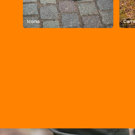
Icona
Camo