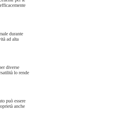
 efficacemente
imale durante
ità ad alta
 per diverse
satilità lo rende
uto può essere
roprietà anche