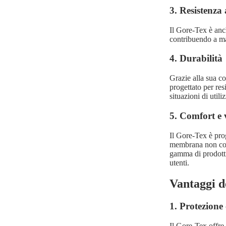
3. Resistenza 
Il Gore-Tex è anc
contribuendo a man
4. Durabilità
Grazie alla sua co
progettato per res
situazioni di utili
5. Comfort e v
Il Gore-Tex è prog
membrana non comp
gamma di prodotti,
utenti.
Vantaggi d
1. Protezione
Il Gore-Tex offre