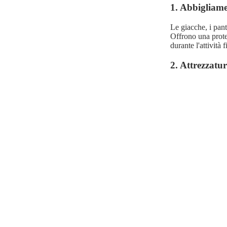
1. Abbigliam
Le giacche, i pant
Offrono una protez
durante l'attività f
2. Attrezzatur
Nel mondo dello sc
l'acqua e il vent
sciatori asciutti 
3. Abbigliame
Anche per le attiv
fornisce una prot
una scelta popolar
Un’invenzi
Il Gore-Tex rappre
sua combinazione u
per chiunque desi