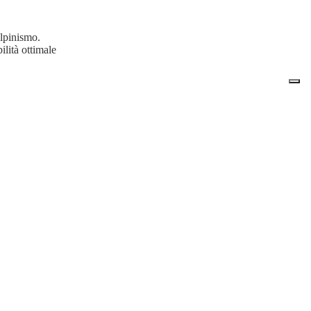
alpinismo.
ilità ottimale
tà di bloccare
er mantenere gli
a
, il Gore-Tex
sto materiale sono
per l'outdoor. La
 scelta eccellente
massimo comfort e