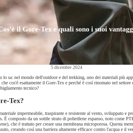
Cos'è il Gore-Tex e quali sono i suoi vantagg
5 dicembre 2024
 lo sa: nel mondo dell'outdoor e del trekking, uno dei materiali più appre
 che cos'è esattamente il Gore-Tex e perché è così rinomato nel settore 
abbigliamento tecnico?
ore-Tex?
ateriale impermeabile, traspirante e resistente al vento, sviluppato e p
. È composto da un sottile strato di polietilene espanso, noto come P
tilene), che è trattato per creare una membrana microporosa. Questa mem
tessuto, creando così una barriera altamente efficace contro l'acqua e il v