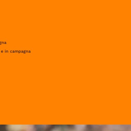
gna
a e in campagna