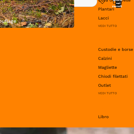
articoli
Ricerca
nel
carrello:
Plantari
0
Lacci
uflage
VEDI TUTTO
Abbigliamento e 
Custodie e borse
Calzini
Magliette
Chiodi filettati
Outlet
VEDI TUTTO
Libro
Libro