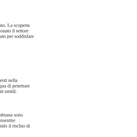
no. La scoperta
nato il settore
tato per soddisfare
enti nella
qua di penetrare
nti umidi.
membrana sono
nsentire
ndo il rischio di