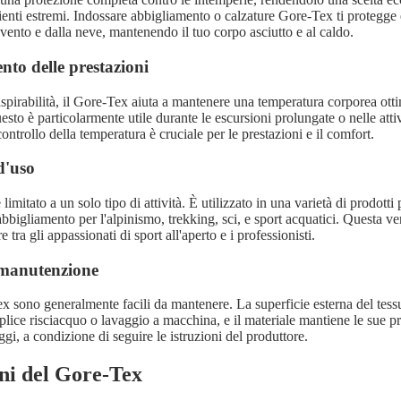
ienti estremi. Indossare abbigliamento o calzature Gore-Tex ti protegge
 vento e dalla neve, mantenendo il tuo corpo asciutto e al caldo.
nto delle prestazioni
aspirabilità, il Gore-Tex aiuta a mantenere una temperatura corporea ott
Questo è particolarmente utile durante le escursioni prolungate o nelle attiv
controllo della temperatura è cruciale per le prestazioni e il comfort.
 d'uso
limitato a un solo tipo di attività. È utilizzato in una varietà di prodotti
abbigliamento per l'alpinismo, trekking, sci, e sport acquatici. Questa ver
 tra gli appassionati di sport all'aperto e i professionisti.
i manutenzione
ex sono generalmente facili da mantenere. La superficie esterna del tess
plice risciacquo o lavaggio a macchina, e il materiale mantiene le sue p
ggi, a condizione di seguire le istruzioni del produttore.
ni del Gore-Tex