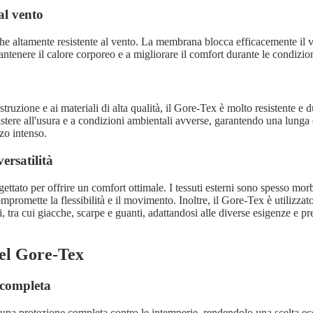
al vento
he altamente resistente al vento. La membrana blocca efficacemente il 
tenere il calore corporeo e a migliorare il comfort durante le condizion
struzione e ai materiali di alta qualità, il Gore-Tex è molto resistente e 
istere all'usura e a condizioni ambientali avverse, garantendo una lunga
zzo intenso.
ersatilità
ettato per offrire un comfort ottimale. I tessuti esterni sono spesso morbi
romette la flessibilità e il movimento. Inoltre, il Gore-Tex è utilizzat
 tra cui giacche, scarpe e guanti, adattandosi alle diverse esigenze e pr
el Gore-Tex
 completa
 una protezione completa contro le intemperie, rendendolo una scelta ecc