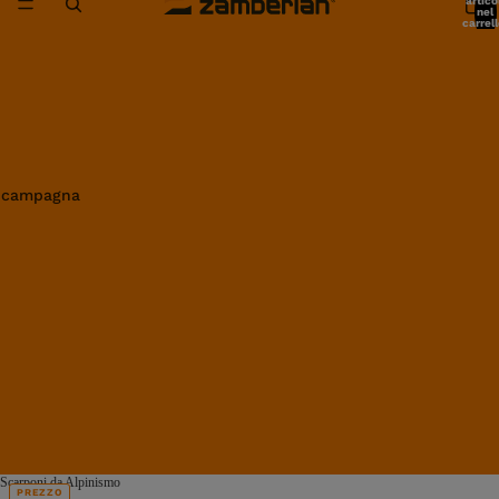
artico
nel
carrell
0
in campagna
Scarponi da Alpinismo
PREZZO