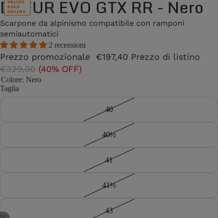
DUFUR EVO GTX RR - Nero
VALIDO
SOLO
ONLINE
Scarpone da alpinismo compatibile con ramponi
semiautomatici
2 recensioni
Prezzo promozionale
€197,40
Prezzo di listino
€329,00
(40% OFF)
Colore
: Nero
Taglia
40
40½
41
41½
43
/
2