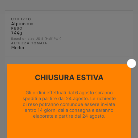
UTILIZZO
Alpinismo
PESO
744g
Based on size US 8 (Half Pair)
ALTEZZA TOMAIA
Media
Flessibilità
1
2
3
4
5
Massima flessibilità
Massima rigidità
Rigida
Ideale per il trekking con zaino e i terreni più impegnativi.
Offre una piattaforma stabile, un'elevata rigidità torsionale
ed è progettata per il trasporto di carichi pesanti.
Ammortizzazione
1
2
3
4
5