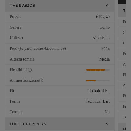
THE BASICS
THE
Prezzo
€197,40
Prez
Genere
Uomo
Gene
Utilizzo
Alpinismo
Util
Peso (½ paio, uomo 42/donna 39)
744
g
Peso
Altezza tomaia
Media
Alte
Flessibilità
Fless
Ammortizzazione
Ammo
Fit
Technical Fit
Fit
Forma
Technical Last
For
Termico
No
Term
FULL TECH SPECS
FUL