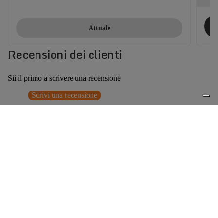
Attuale
Recensioni dei clienti
Sii il primo a scrivere una recensione
Scrivi una recensione
Nessun elemento trovato
Potrebbero interessarti anche
0
Accessori consigliati
Spedizione gratuita sopra ai 150,00€