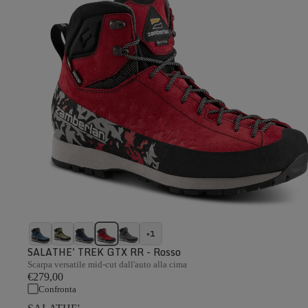
+1
SALATHE' TREK GTX RR - Rosso
Scarpa versatile mid-cut dall'auto alla cima
€279,00
Confronta