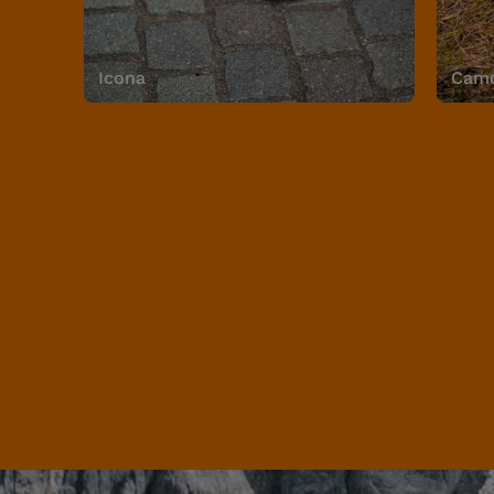
Icona
Camo