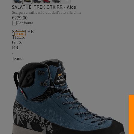
SALATHE' TREK GTX RR - Aloe
Scarpa versatile mid-cut dall'auto alla cima
€279,00
Confronta
SALATHE'
NEW
TREK
GTX
RR
-
Jeans