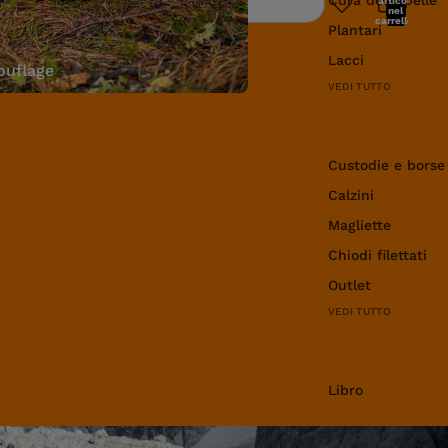
articoli
Ricerca
nel
carrello:
Plantari
0
Lacci
uflage
VEDI TUTTO
Abbigliamento e 
Custodie e borse
Calzini
Magliette
Chiodi filettati
Outlet
VEDI TUTTO
Libro
Libro