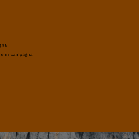
gna
a e in campagna