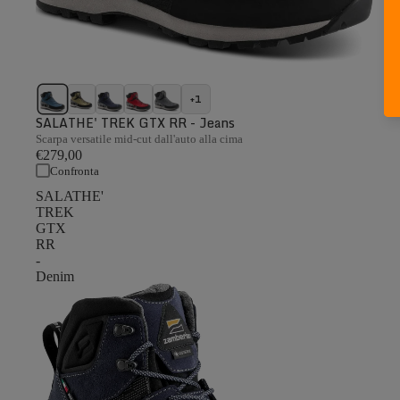
+1
SALATHE' TREK GTX RR - Jeans
Scarpa versatile mid-cut dall'auto alla cima
€279,00
Confronta
SALATHE'
TREK
GTX
RR
-
Denim