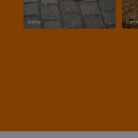
Icona
Camo