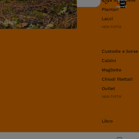
articoli
Ricerca
nel
carrello:
Plantari
0
Lacci
uflage
VEDI TUTTO
Abbigliamento e 
Custodie e borse
Calzini
Magliette
Chiodi filettati
Outlet
VEDI TUTTO
Libro
Libro