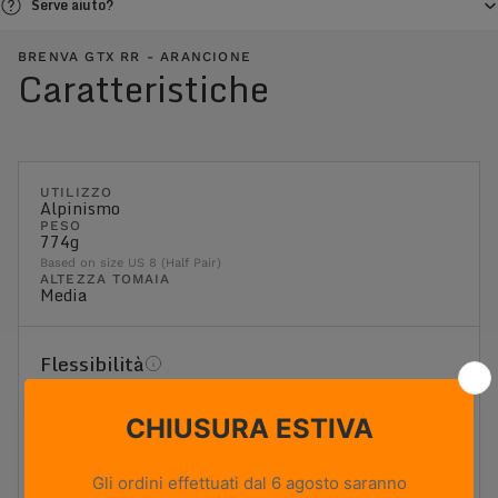
Serve aiuto?
BRENVA GTX RR - ARANCIONE
Caratteristiche
UTILIZZO
Alpinismo
PESO
774g
Based on size US 8 (Half Pair)
ALTEZZA TOMAIA
Media
Flessibilità
1
2
3
4
5
Massima flessibilità
Massima rigidità
Rigida
Ideale per il trekking con zaino e i terreni più impegnativi.
Offre una piattaforma stabile, un'elevata rigidità torsionale