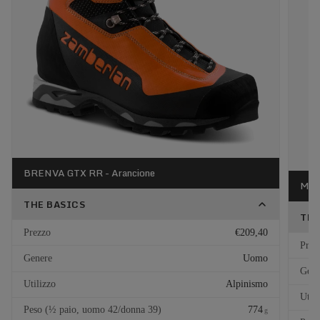
BRENVA GTX RR - Arancione
MOU
THE BASICS
THE
Prezzo
€209,40
Prez
Genere
Uomo
Gene
Utilizzo
Alpinismo
Util
Peso (½ paio, uomo 42/donna 39)
774
g