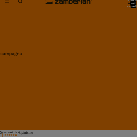
artico
nel
carrell
0
in campagna
Scarponi da Alpinismo
PREZZO