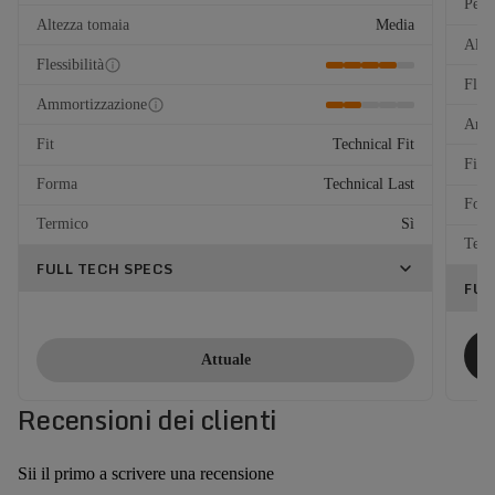
Peso
Altezza tomaia
Media
Alte
Flessibilità
Fless
Ammortizzazione
Ammo
Fit
Technical Fit
Fit
Forma
Technical Last
For
Termico
Sì
Term
FULL TECH SPECS
FUL
Attuale
Recensioni dei clienti
Sii il primo a scrivere una recensione