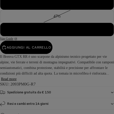
47
47½
48
Size Guide
AGGIUNGI AL CARRELLO
Il Brenva GTX RR è uno scarpone da alpinismo tecnico progettato per vie
alpine, vie ferrate e terreni di montagna impegnativi. Compatibile con ramponi
semiautomatici, combina protezione, stabilità e precisione per affrontare le
condizioni più difficili ad alta quota. La tomaia in microfibra è rinforzata...
Read more
SKU: 2093PM0G-R7
Spedizione gratuita da € 150
Resi e cambi entro 14 giorni