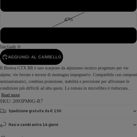
47
47½
48
Size Guide
AGGIUNGI AL CARRELLO
Il Brenva GTX RR è uno scarpone da alpinismo tecnico progettato per vie
alpine, vie ferrate e terreni di montagna impegnativi. Compatibile con ramponi
semiautomatici, combina protezione, stabilità e precisione per affrontare le
condizioni più difficili ad alta quota. La tomaia in microfibra è rinforzata...
Read more
SKU: 2093PM0G-R7
Spedizione gratuita da € 150
Resi e cambi entro 14 giorni