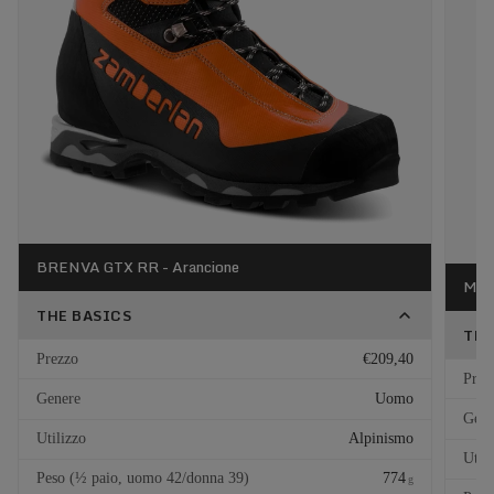
BRENVA GTX RR - Arancione
MOU
THE BASICS
THE
Prezzo
€209,40
Prez
Genere
Uomo
Gene
Utilizzo
Alpinismo
Util
Peso (½ paio, uomo 42/donna 39)
774
g