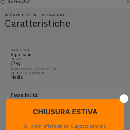
Serve aiuto?
BRENVA GTX RR - ARANCIONE
Caratteristiche
UTILIZZO
Alpinismo
PESO
774g
Based on size US 8 (Half Pair)
ALTEZZA TOMAIA
Media
Flessibilità
1
2
3
4
5
Massima flessibilità
Massima rigidità
Rigida
Ideale per il trekking con zaino e i terreni più impegnativi.
Offre una piattaforma stabile, un'elevata rigidità torsionale