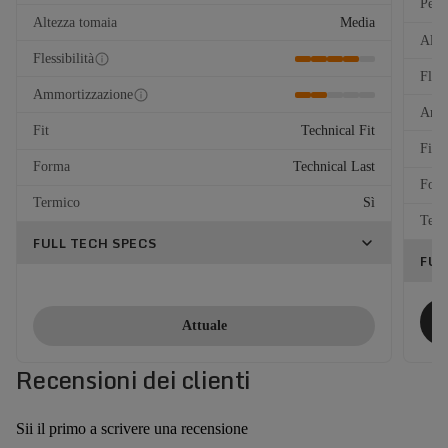
Peso
Altezza tomaia
Media
Alte
Flessibilità
Fless
Ammortizzazione
Ammo
Fit
Technical Fit
Fit
Forma
Technical Last
For
Termico
Sì
Term
FULL TECH SPECS
FUL
Attuale
Recensioni dei clienti
Sii il primo a scrivere una recensione