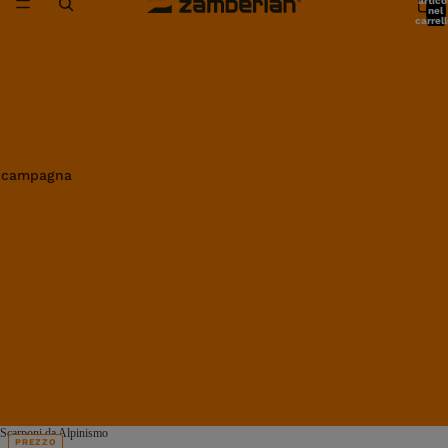
artico
nel
carrell
0
in campagna
Scarponi da Alpinismo
PREZZO