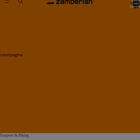
artico
nel
carrell
0
in campagna
Scarponi da Hiking