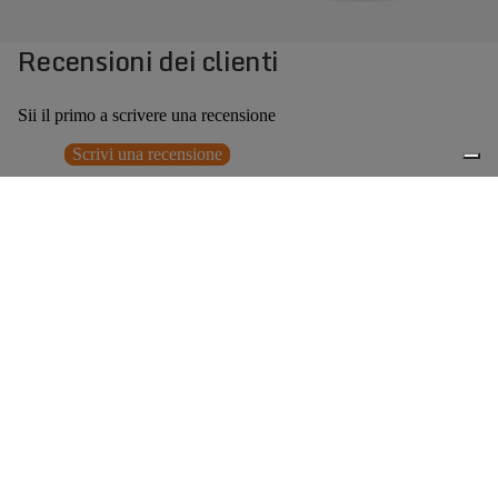
Recensioni dei clienti
Sii il primo a scrivere una recensione
Scrivi una recensione
Nessun elemento trovato
Potrebbero interessarti anche
€225,00
0
Accessori consigliati
Spedizione gratuita sopra ai 150,00€
Italian Design since 1929