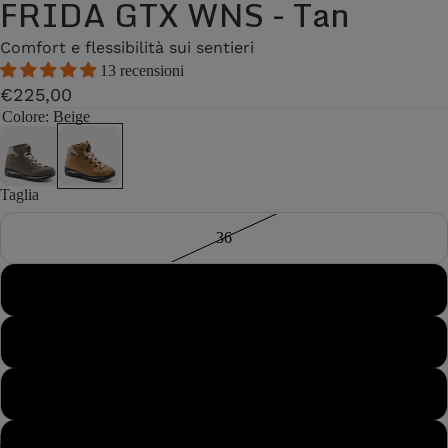
FRIDA GTX WNS - Tan
Comfort e flessibilità sui sentieri
13 recensioni
€225,00
Colore
: Beige
Taglia
36
36½
37
37½
38
/
2