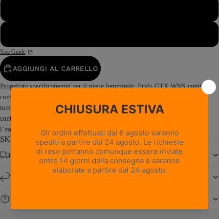
42½
43
Size Guide
AGGIUNGI AL CARRELLO
Progettata specificamente per il piede femminile, Frida GTX WNS combina
comfort, flessibilità e protezione per le avventure sui sentieri. La morbida
tomaia intera in pelle scamosciata assicura resistenza e durata nel tempo,
contribuendo al contempo a limitare l’ingresso di sporco e detriti durante
l’escursione. La...
Read more
SKU: 0333PW0G-MR
Spedizione gratuita da € 150
Resi e cambi entro 14 giorni
Serve aiuto?