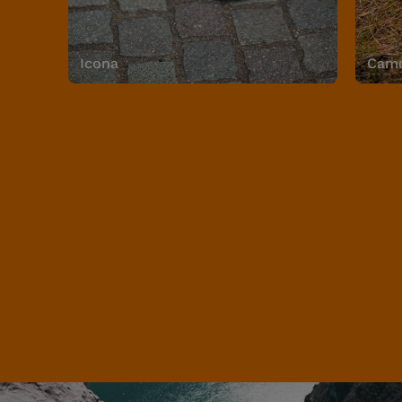
Icona
Camo