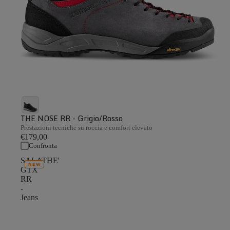
THE NOSE RR - Grigio/Rosso
Prestazioni tecniche su roccia e comfort elevato
€179,00
Confronta
SALATHE'
NEW
GTX
RR
-
Jeans