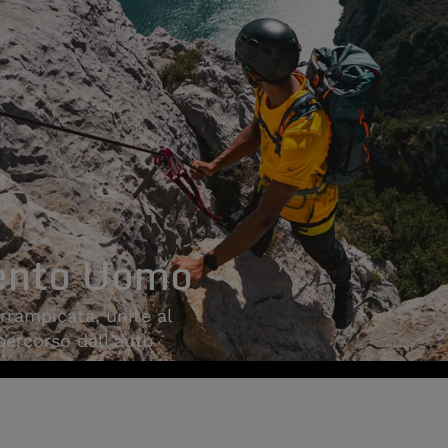
ento Uomo
arrampicata, unite al
 percorso dall'auto