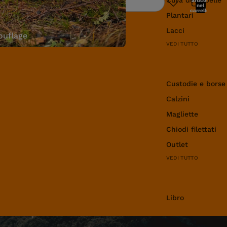
articoli
Ricerca
nel
carrello:
Plantari
0
Lacci
uflage
VEDI TUTTO
Abbigliamento e 
Custodie e borse
Calzini
Magliette
Chiodi filettati
Outlet
VEDI TUTTO
Libro
Libro