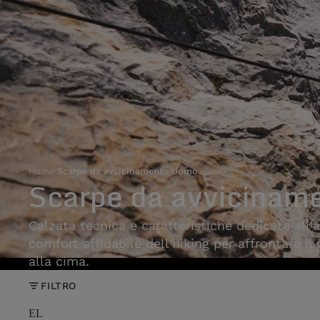
Home
›
Scarpe da avvicinamento Uomo
Scarpe da avvicinam
Calzata tecnica e caratteristiche dedicate all'
comfort affidabile dell'hiking per affrontare il
alla cima.
FILTRO
EL