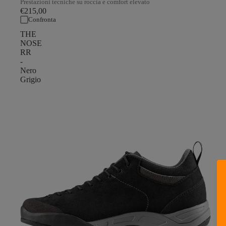
Prestazioni tecniche su roccia e comfort elevato
€215,00
Confronta
THE
NOSE
RR
-
Nero
Grigio