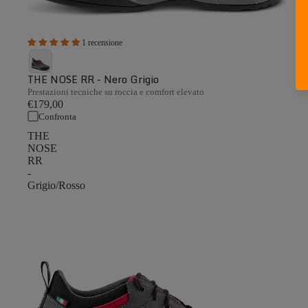
1 recensione
THE NOSE RR - Nero Grigio
Prestazioni tecniche su roccia e comfort elevato
€179,00
Confronta
THE
NOSE
RR
-
Grigio/Rosso