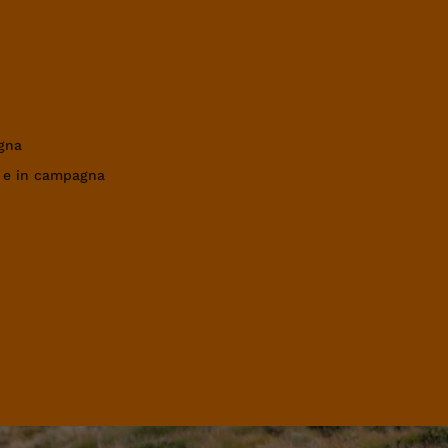
gna
a e in campagna