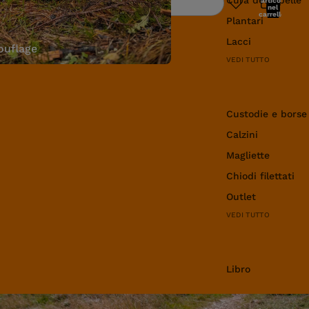
articoli
Ricerca
nel
carrello:
Plantari
0
Lacci
uflage
VEDI TUTTO
Abbigliamento e 
Custodie e borse
Calzini
Magliette
Chiodi filettati
Outlet
VEDI TUTTO
Libro
Libro