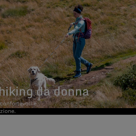
 hiking da donna
confortevoli e
izione.