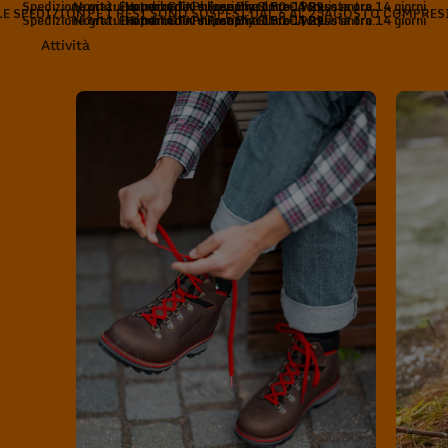
Spedizione gratuita per ordini superiori a 150 € | Reso entro 14 giorni
Novità: Exotrail GTX e Free Blast Pro. Acquista ora.
Handmade Philosophy Since 1929
LE SPEDIZIONI E I RESI SONO SOSPESI DAL 6 AL 23AGOSTO COMPRES
Spedizione gratuita per ordini superiori a 150 € | Reso entro 14 giorni
Novità: Exotrail GTX e Free Blast Pro. Acquista ora.
Handmade Philosophy Since 1929
Attività