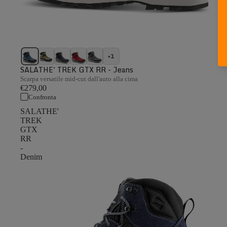
+1
SALATHE' TREK GTX RR - Jeans
Scarpa versatile mid-cut dall'auto alla cima
€279,00
Confronta
SALATHE'
TREK
GTX
RR
-
Denim