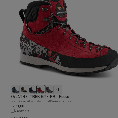
+1
SALATHE' TREK GTX RR - Rosso
Scarpa versatile mid-cut dall'auto alla cima
€279,00
Confronta