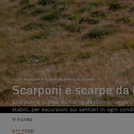
Home
›
Scarponi e scarpe da hiking da donna
Scarponi e scarpe da
Scarponi e scarpe da hiking da donna, leggeri, 
stabili, per escursioni sui sentieri in ogni cond
FILTRO
SALATHE'
NEW