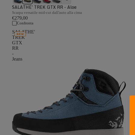
SALATHE' TREK GTX RR - Aloe
Scarpa versatile mid-cut dall'auto alla cima
€279,00
Confronta
SALATHE'
NEW
TREK
GTX
RR
-
Jeans