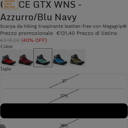
CIRCE GTX WNS -
VALIDO
SOLO
ONLINE
Azzurro/Blu Navy
Scarpa da hiking traspirante leather-free con Megagrip®
Prezzo promozionale
€131,40
Prezzo di listino
€219,00
(40% OFF)
Colore
Taglia
37
37½
38
38½
/
2