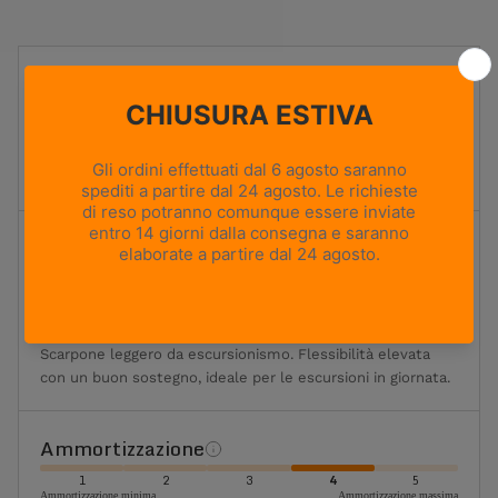
UTILIZZO
Hiking
PESO
400g
Based on size US 8 (Half Pair)
ALTEZZA TOMAIA
Media
Flessibilità
1
2
3
4
5
Massima flessibilità
Massima rigidità
Flessibile
Scarpone leggero da escursionismo. Flessibilità elevata
con un buon sostegno, ideale per le escursioni in giornata.
Ammortizzazione
1
2
3
4
5
Ammortizzazione minima
Ammortizzazione massima