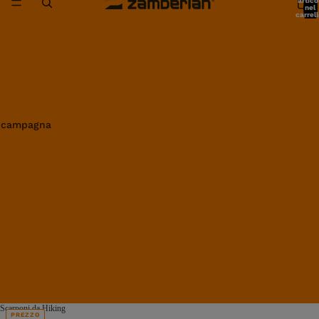
artico
nel
carrell
0
in campagna
Scarponi da Hiking
PREZZO