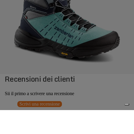
Recensioni dei clienti
Sii il primo a scrivere una recensione
Scrivi una recensione
Nessun elemento trovato
Potrebbero interessarti anche
Prezzo promozionale
€131,40
Prezzo
0