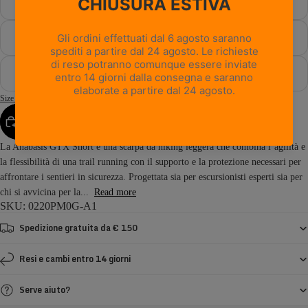
47
47½
48
Size Guide
AGGIUNGI AL CARRELLO
La Anabasis GTX Short è una scarpa da hiking leggera che combina l’agilità e
la flessibilità di una trail running con il supporto e la protezione necessari per
affrontare i sentieri in sicurezza. Progettata sia per escursionisti esperti sia per
chi si avvicina per la...
Read more
SKU: 0220PM0G-A1
Spedizione gratuita da € 150
Resi e cambi entro 14 giorni
Serve aiuto?