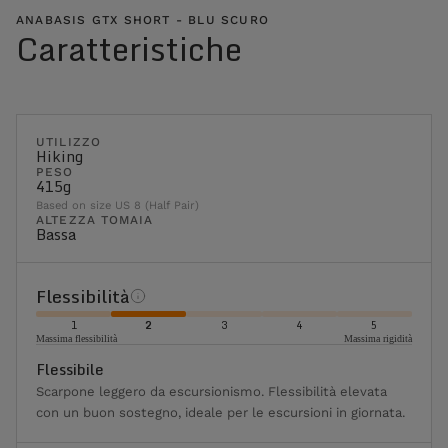
ANABASIS GTX SHORT - BLU SCURO
Caratteristiche
UTILIZZO
Hiking
PESO
415g
Based on size US 8 (Half Pair)
ALTEZZA TOMAIA
Bassa
Flessibilità
1
2
3
4
5
Massima flessibilità
Massima rigidità
Flessibile
Scarpone leggero da escursionismo. Flessibilità elevata
con un buon sostegno, ideale per le escursioni in giornata.