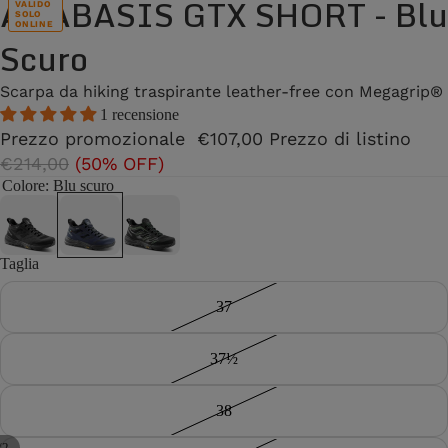
ANABASIS GTX SHORT - Blu
VALIDO
SOLO
ONLINE
Scuro
Scarpa da hiking traspirante leather-free con Megagrip®
1 recensione
Prezzo promozionale
€107,00
Prezzo di listino
€214,00
(50% OFF)
Colore
: Blu scuro
Taglia
37
37½
38
/
2