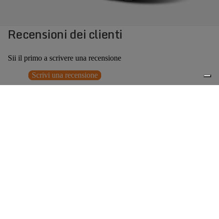
Recensioni dei clienti
Sii il primo a scrivere una recensione
Scrivi una recensione
Nessun elemento trovato
Potrebbero interessarti anche
Prezzo promozionale
€107,00
Prezzo
0
di listino
€214,00
(50% OFF)
Accessori consigliati
Spedizione gratuita sopra ai 150,00€
Italian Design since 1929