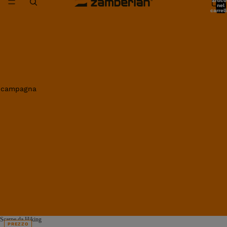
artico
nel
carrell
0
in campagna
Scarpe da Hiking
PREZZO