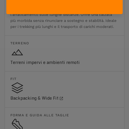
Ammortizzazione alta
Ammortizzazione elevata che riduce l'impatto degli urti e
l'affaticamento sulle lunghe distanze. Offre una calzata
più morbida senza rinunciare a sostegno e stabilità. Ideale
per i trekking più lunghi e il trasporto di carichi moderati.
TERRENO
Terreni impervi e ambienti remoti
FIT
Backpacking & Wide Fit
FORMA E GUIDA ALLE TAGLIE