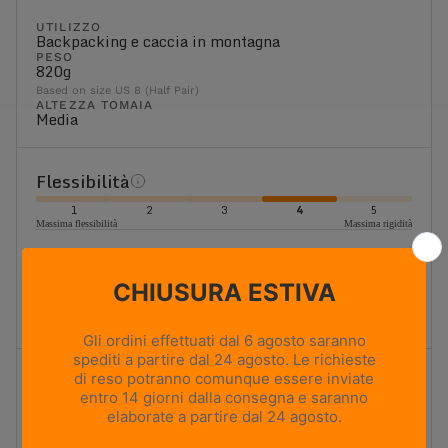
UTILIZZO
Backpacking e caccia in montagna
PESO
820g
Based on size US 8 (Half Pair)
ALTEZZA TOMAIA
Media
Flessibilità
1
2
3
4
5
Massima flessibilità
Massima rigidità
Rigida
Ideale per il trekking con zaino e i terreni più impegnativi.
Offre una piattaforma stabile, un'elevata rigidità torsionale
ed è progettata per il trasporto di carichi pesanti.
Ammortizzazione
1
2
3
4
5
Ammortizzazione minima
Ammortizzazione massima