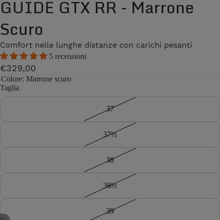
GUIDE GTX RR - Marrone
Scuro
Comfort nelle lunghe distanze con carichi pesanti
5 recensioni
€329,00
Colore
: Marrone scuro
Taglia
37
37½
38
38½
39
/
2