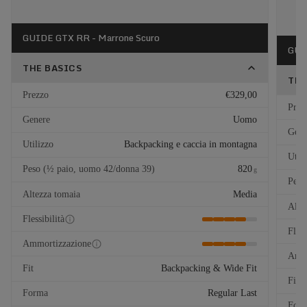
GUIDE GTX RR - Marrone Scuro
GUI
THE BASICS
THE
Prezzo
€329,00
Prez
Genere
Uomo
Gene
Utilizzo
Backpacking e caccia in montagna
Util
Peso (½ paio, uomo 42/donna 39)
820
g
Peso
Altezza tomaia
Media
Alte
Flessibilità
Fless
Ammortizzazione
Ammo
Fit
Backpacking & Wide Fit
Fit
Forma
Regular Last
For