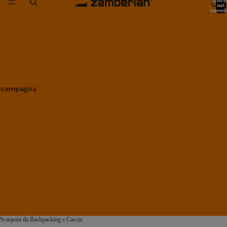
artico
nel
carrell
0
in campagna
Scarponi da Backpacking e Caccia