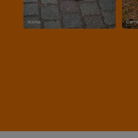
Icona
Camo