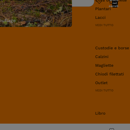
articoli
Ricerca
nel
carrello:
Plantari
0
Lacci
uflage
VEDI TUTTO
Abbigliamento e 
Custodie e borse
Calzini
Magliette
Chiodi filettati
Outlet
VEDI TUTTO
Libro
Libro