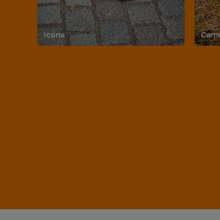
Icona
Camo