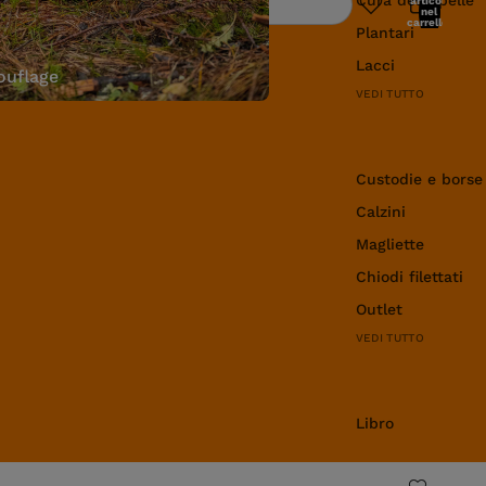
articoli
Ricerca
nel
carrello:
Plantari
0
Lacci
uflage
VEDI TUTTO
Abbigliamento e 
Custodie e borse
Calzini
Magliette
Chiodi filettati
Outlet
VEDI TUTTO
Libro
Libro