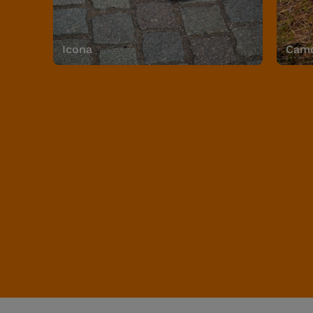
Icona
Camo