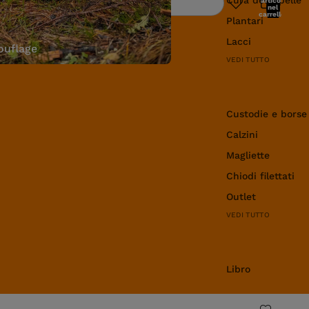
articoli
Ricerca
nel
carrello:
Plantari
0
Lacci
uflage
VEDI TUTTO
Abbigliamento e 
Custodie e borse
Calzini
Magliette
Chiodi filettati
Outlet
VEDI TUTTO
Libro
Libro