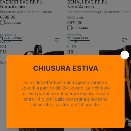
EVEREST EVO RR PU -
DENALI EVO RR PU -
Nero/Arancio
Nero/Arancio
Progettato per spedizioni estreme
Protezione estrema per spedizioni fino a
€899,00
6000 metri
Confronta
€839,00
Confronta
KARKA
EIGER
INSULATED
INSULATED
EVO
LITE
RR
GTX
PU
RR
-
BOA
Nero/Arancio
PU
-
Nero/Arancione