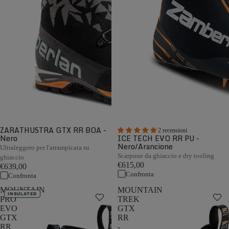
ZARATHUSTRA GTX RR BOA -
2 recensioni
Nero
ICE TECH EVO RR PU -
Nero/Arancione
Ultraleggero per l'arrampicata su
Scarpone da ghiaccio e dry tooling
ghiaccio
€615,00
€639,00
Confronta
Confronta
MOUNTAIN
MOUNTAIN
INSULATED
PRO
TREK
EVO
GTX
GTX
RR
RR
-