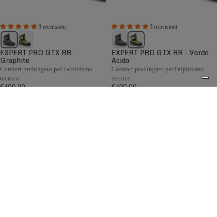
3 recensioni
3 recensioni
EXPERT PRO GTX RR -
EXPERT PRO GTX RR - Verde
Graphite
Acido
Comfort prolungato per l'alpinismo
Comfort prolungato per l'alpinismo
tecnico
tecnico
€409,00
€409,00
Confronta
Confronta
Nata tra le montagne delle Piccole Dolomiti, la collezione di
scarponi da alpinismo da uomo Zamberlan è progettata per
raggiungere vette e affrontare i terreni più impegnativi.
0
Caratterizzati da un design leggero ai vertici della categoria,
sistemi BOA® brevettati, soluzioni tecniche avanzate e una
calzata precisa, gli scarponi da alpinismo Zamberlan
offrono prestazioni eccellenti per alpinismo, progressione
su ghiacciaio, arrampicata su ghiaccio e dry tooling.
Spedizione gratuita sopra ai 150,00€
Italian Design since 1929