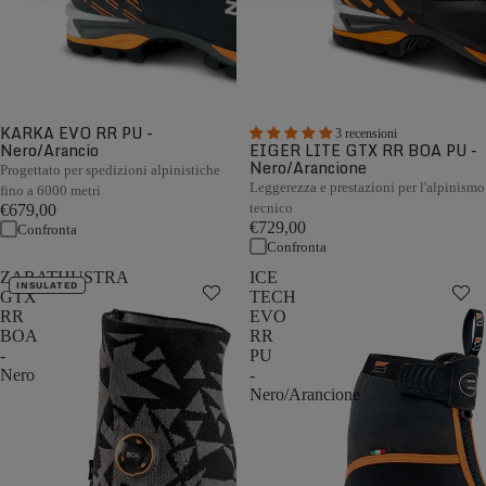
KARKA EVO RR PU -
3 recensioni
Nero/Arancio
EIGER LITE GTX RR BOA PU -
Nero/Arancione
Progettato per spedizioni alpinistiche
Leggerezza e prestazioni per l'alpinismo
fino a 6000 metri
tecnico
€679,00
€729,00
Confronta
Confronta
ZARATHUSTRA
ICE
INSULATED
GTX
TECH
RR
EVO
BOA
RR
-
PU
Nero
-
Nero/Arancione