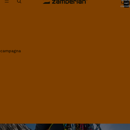
artico
nel
carrell
0
in campagna