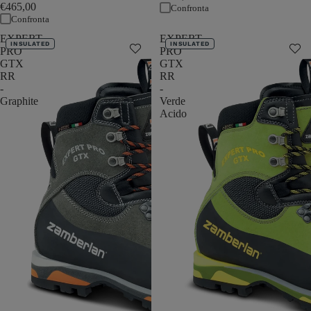
€465,00
Confronta
Confronta
EXPERT
EXPERT
INSULATED
INSULATED
PRO
PRO
GTX
GTX
RR
RR
-
-
Graphite
Verde
Acido