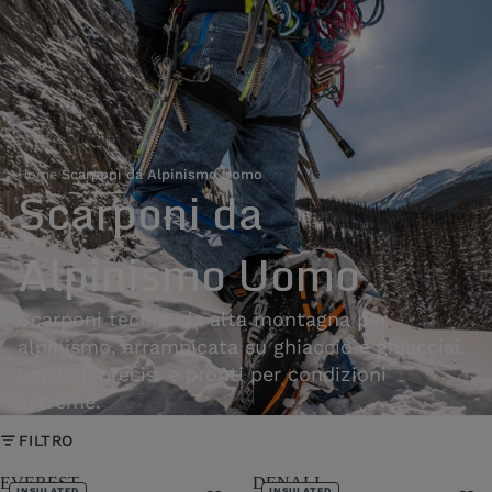
Home
›
Scarponi da Alpinismo Uomo
Scarponi da
Alpinismo Uomo
Scarponi tecnici da alta montagna per
alpinismo, arrampicata su ghiaccio e ghiacciai.
Leggeri, precisi e pronti per condizioni
estreme.
FILTRO
EVEREST
DENALI
INSULATED
INSULATED