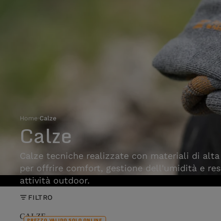
Home
›
Calze
Calze
Calze tecniche realizzate con materiali di alta
per offrire comfort, gestione dell'umidità e res
attività outdoor.
FILTRO
CALZE
PREZZO VALIDO SOLO ONLINE