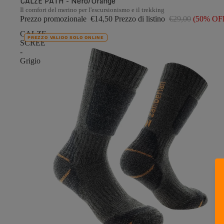
CALZE PATH - Nero/Orange
Il comfort del merino per l'escursionismo e il trekking
Prezzo promozionale
€14,50
Prezzo di listino
€29,00
(50% OF
CALZE
PREZZO VALIDO SOLO ONLINE
SCREE
-
Grigio