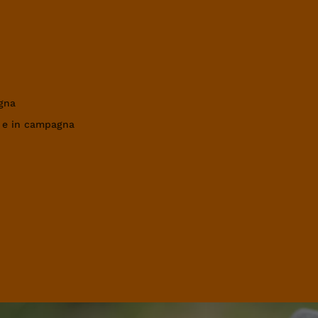
gna
a e in campagna