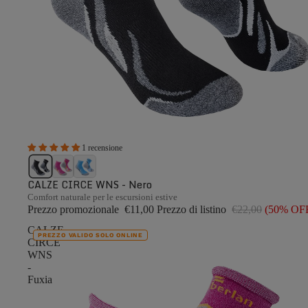
1 recensione
CALZE CIRCE WNS - Nero
Comfort naturale per le escursioni estive
Prezzo promozionale
€11,00
Prezzo di listino
€22,00
(50% OF
CALZE
PREZZO VALIDO SOLO ONLINE
CIRCE
WNS
-
Fuxia