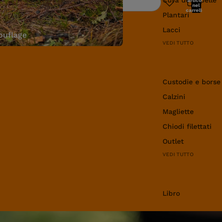
articoli
Ricerca
nel
carrello:
Plantari
0
Lacci
uflage
VEDI TUTTO
Abbigliamento e 
Custodie e borse
Calzini
Magliette
Chiodi filettati
Outlet
VEDI TUTTO
Libro
Libro