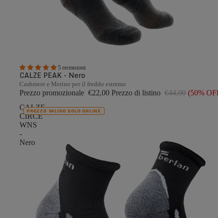
5 recensioni
CALZE PEAK - Nero
Cashmere e Merino per il freddo estremo
Prezzo promozionale
€22,00
Prezzo di listino
€44,00
(50% OF
CALZE
PREZZO VALIDO SOLO ONLINE
CIRCE
WNS
-
Nero