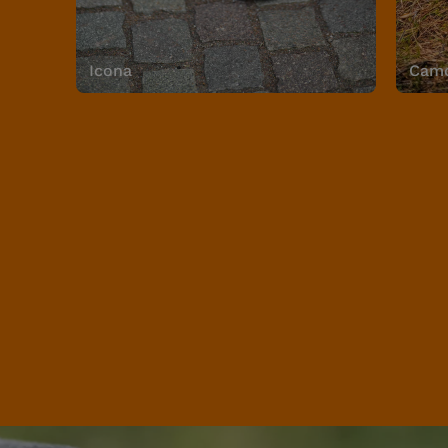
Icona
Camo