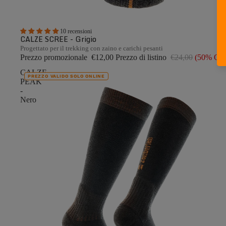
10 recensioni
CALZE SCREE - Grigio
Progettato per il trekking con zaino e carichi pesanti
Prezzo promozionale
€12,00
Prezzo di listino
€24,00
(50% OF
CALZE
PREZZO VALIDO SOLO ONLINE
PEAK
-
Nero