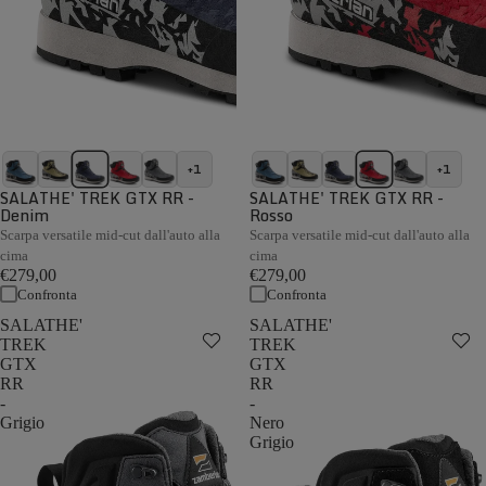
+1
+1
SALATHE' TREK GTX RR -
SALATHE' TREK GTX RR -
Denim
Rosso
Scarpa versatile mid-cut dall'auto alla
Scarpa versatile mid-cut dall'auto alla
cima
cima
€279,00
€279,00
Confronta
Confronta
SALATHE'
SALATHE'
TREK
TREK
GTX
GTX
RR
RR
-
-
Grigio
Nero
Grigio