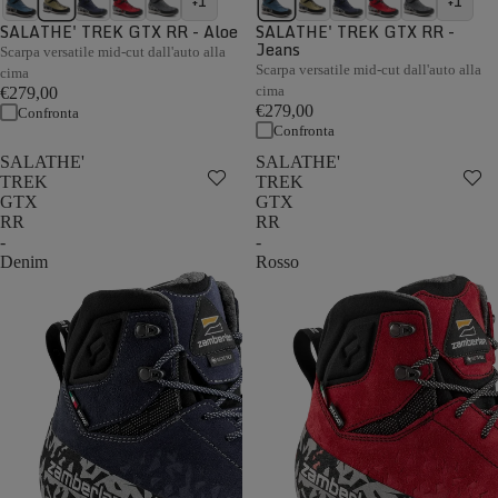
+1
+1
SALATHE' TREK GTX RR - Aloe
SALATHE' TREK GTX RR -
Jeans
Scarpa versatile mid-cut dall'auto alla
Scarpa versatile mid-cut dall'auto alla
cima
cima
€279,00
€279,00
Confronta
Confronta
SALATHE'
SALATHE'
TREK
TREK
GTX
GTX
RR
RR
-
-
Denim
Rosso