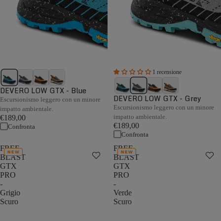
1 recensione
DEVERO LOW GTX - Blue
DEVERO LOW GTX - Grey
Escursionismo leggero con un minore
Escursionismo leggero con un minore
impatto ambientale.
impatto ambientale.
€189,00
€189,00
Confronta
Confronta
FREE
FREE
NEW
NEW
BLAST
BLAST
GTX
GTX
PRO
PRO
-
-
Grigio
Verde
Scuro
Scuro