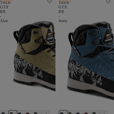
TREK
TREK
GTX
GTX
RR
RR
-
-
Aloe
Jeans