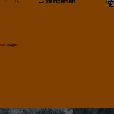
artico
nel
carrell
0
in campagna