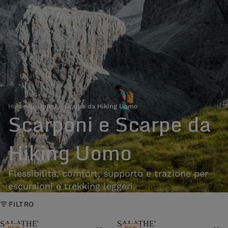
Home
›
Scarponi e Scarpe da Hiking Uomo
Scarponi e Scarpe da
Hiking Uomo
Flessibilità, comfort, supporto e trazione per
escursioni e trekking leggeri.
FILTRO
SALATHE'
SALATHE'
NEW
NEW