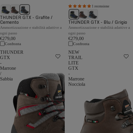
1 recensione
THUNDER GTX - Grafite /
Cemento
THUNDER GTX - Blu / Grigio
Ammortizzazione e stabilità adattive a
Ammortizzazione e stabilità adattive a
ogni passo
ogni passo
€279,00
€279,00
Confronta
Confronta
THUNDER
NEW
GTX
TRAIL
-
LITE
Marrone
GTX
/
-
Sabbia
Marrone
Nocciola