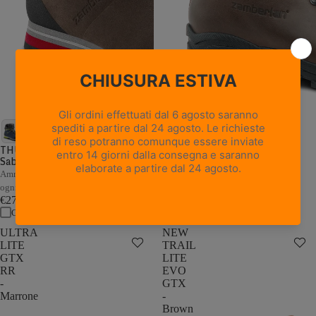
18 recensioni
NEW TRAIL LITE GTX -
Marrone Nocciola
THUNDER GTX - Marrone /
Sabbia
Pelle pieno fiore con trattamento
Hydrobloc®
Ammortizzazione e stabilità adattive a
€235,00
ogni passo
Confronta
€279,00
Confronta
ULTRA
NEW
LITE
TRAIL
GTX
LITE
RR
EVO
-
GTX
Marrone
-
Brown