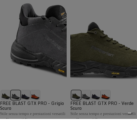
FREE BLAST GTX PRO - Grigio
FREE BLAST GTX PRO - Verde
Scuro
Scuro
Stile senza tempo e prestazioni versatili
Stile senza tempo e prestazioni versatili
per l’uso quotidiano
per l’uso quotidiano
€199,00
€199,00
Confronta
Confronta
La collezione Hiking Uomo Zamberlan comprende scarponi