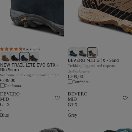
8 recensioni
DEVERO MID GTX - Sand
NEW TRAIL LITE EVO GTX -
Trekking leggero, nel rispetto
Blu Scuro
dell'ambiente.
Scarpone da hiking con tomaia intera
€209,00
€249,00
Confronta
Confronta
DEVERO
DEVERO
MID
MID
GTX
GTX
-
-
Blue
Grey