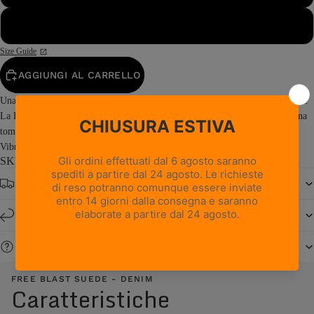
48
Size Guide
AGGIUNGI AL CARRELLO
Una scarpa outdoor dal look curato che non rinuncia alle prestazioni tecniche.
La Free Blast Suede è una calzatura da hiking a taglio basso che combina una
tomaia in pelle scamosciata con la stabilità e l’elevata aderenza della suola
Vibram® Junko. Prodotta in Italia, Free...
Read more
SKU: 0217PM2M-A9
Spedizione gratuita da € 150
Resi e cambi entro 14 giorni
Serve aiuto?
FREE BLAST SUEDE - DENIM
Caratteristiche