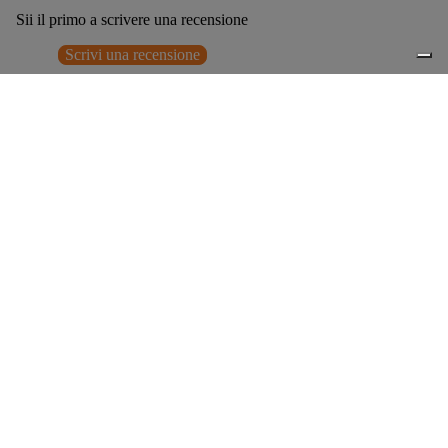
Sii il primo a scrivere una recensione
Scrivi una recensione
Nessun elemento trovato
Potrebbero interessarti anche
€179,00
0
Accessori consigliati
Spedizione gratuita sopra ai 150,00€
Italian Design since 1929
Resi facili entro 14 giorni
Hai bisogno di aiuto?