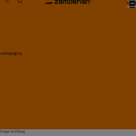
artico
nel
carrell
0
in campagna
Scarpe da Hiking