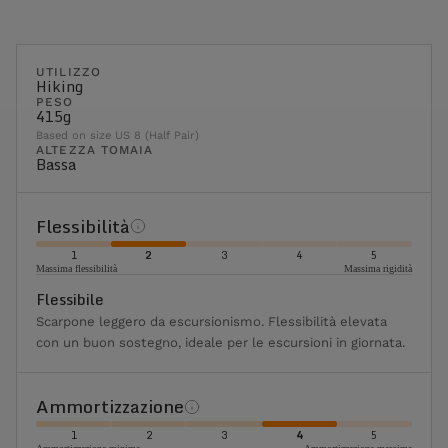
UTILIZZO
Hiking
PESO
415g
Based on size US 8 (Half Pair)
ALTEZZA TOMAIA
Bassa
Flessibilità
1
2
3
4
5
Massima flessibilità
Massima rigidità
Flessibile
Scarpone leggero da escursionismo. Flessibilità elevata
con un buon sostegno, ideale per le escursioni in giornata.
Ammortizzazione
1
2
3
4
5