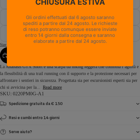
47
47½
48
Size Guide
AGGIUNGI AL CARRELLO
La Anabasis GTX Short è una scarpa da hiking leggera che combina l’agilità e
la flessibilità di una trail running con il supporto e la protezione necessari per
affrontare i sentieri in sicurezza. Progettata sia per escursionisti esperti sia per
chi si avvicina per la...
Read more
SKU: 0220PM0G-A1
Spedizione gratuita da € 150
Resi e cambi entro 14 giorni
Serve aiuto?