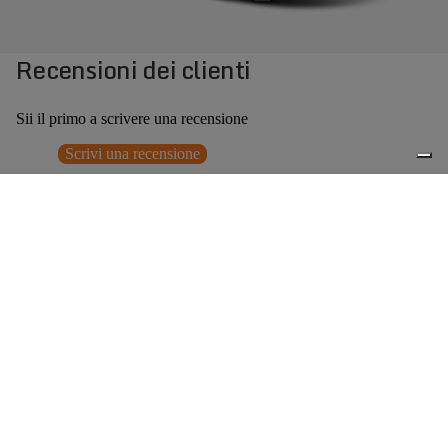
Recensioni dei clienti
Sii il primo a scrivere una recensione
Scrivi una recensione
Nessun elemento trovato
Potrebbero interessarti anche
Prezzo promozionale
€107,00
Prezzo
0
di listino
€214,00
(50% OFF)
Accessori consigliati
Spedizione gratuita sopra ai 150,00€
Italian Design since 1929