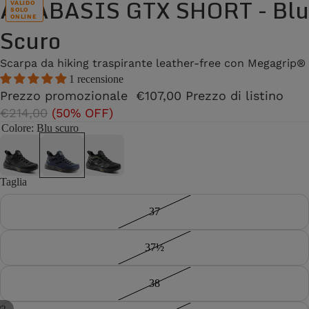
ANABASIS GTX SHORT - Blu
VALIDO
SOLO
ONLINE
Scuro
Scarpa da hiking traspirante leather-free con Megagrip®
1 recensione
Prezzo promozionale
€107,00
Prezzo di listino
€214,00
(50% OFF)
Colore
: Blu scuro
Taglia
37
37½
38
/
2