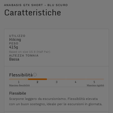
ANABASIS GTX SHORT - BLU SCURO
Caratteristiche
UTILIZZO
Hiking
PESO
415g
Based on size US 8 (Half Pair)
ALTEZZA TOMAIA
Bassa
Flessibilità
1
2
3
4
5
Massima flessibilità
Massima rigidità
Flessibile
Scarpone leggero da escursionismo. Flessibilità elevata
con un buon sostegno, ideale per le escursioni in giornata.