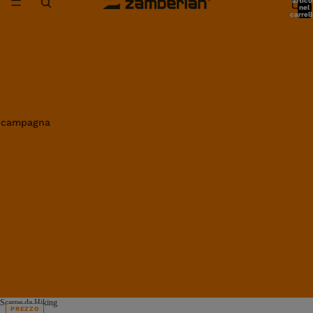
artico
nel
carrell
0
in campagna
Scarpe da Hiking
PREZZO