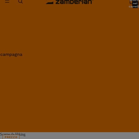
artico
nel
carrell
0
in campagna
Scarpe da Hiking
PREZZO