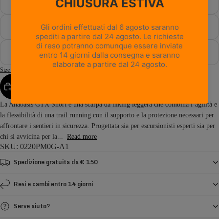
47
47½
48
Size Guide
AGGIUNGI AL CARRELLO
La Anabasis GTX Short è una scarpa da hiking leggera che combina l’agilità e
la flessibilità di una trail running con il supporto e la protezione necessari per
affrontare i sentieri in sicurezza. Progettata sia per escursionisti esperti sia per
chi si avvicina per la...
Read more
SKU: 0220PM0G-A1
Spedizione gratuita da € 150
Resi e cambi entro 14 giorni
Serve aiuto?