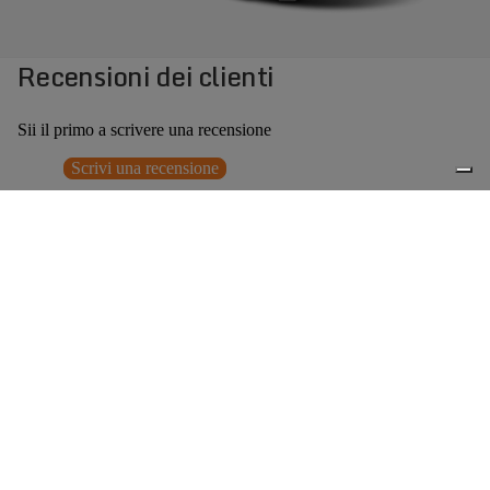
Recensioni dei clienti
Sii il primo a scrivere una recensione
Scrivi una recensione
Nessun elemento trovato
Potrebbero interessarti anche
Prezzo promozionale
€107,00
Prezzo
0
di listino
€214,00
(50% OFF)
Accessori consigliati
Spedizione gratuita sopra ai 150,00€
Italian Design since 1929