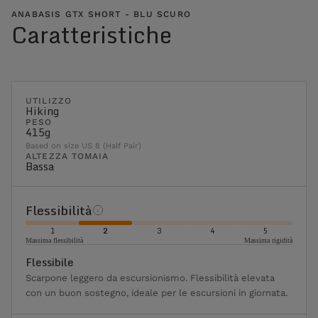
ANABASIS GTX SHORT - BLU SCURO
Caratteristiche
UTILIZZO
Hiking
PESO
415g
Based on size US 8 (Half Pair)
ALTEZZA TOMAIA
Bassa
Flessibilità
1
2
3
4
5
Massima flessibilità
Massima rigidità
Flessibile
Scarpone leggero da escursionismo. Flessibilità elevata
con un buon sostegno, ideale per le escursioni in giornata.