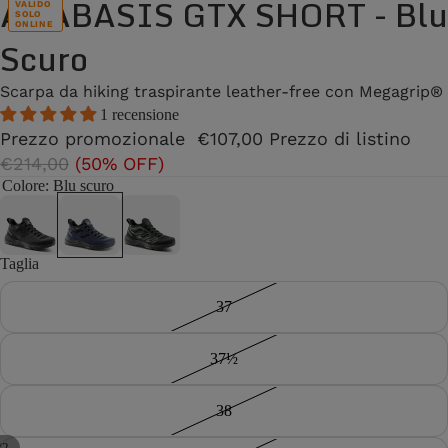
ANABASIS GTX SHORT - Blu
VALIDO
SOLO
ONLINE
Scuro
Scarpa da hiking traspirante leather-free con Megagrip®
1 recensione
Prezzo promozionale
€107,00
Prezzo di listino
€214,00
(50% OFF)
Colore
: Blu scuro
Taglia
37
37½
38
/
2