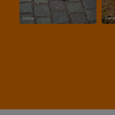
Icona
Camo