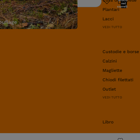
articoli
Ricerca
nel
carrello:
Plantari
0
Lacci
uflage
VEDI TUTTO
Abbigliamento e 
Custodie e borse
Calzini
Magliette
Chiodi filettati
Outlet
VEDI TUTTO
Libro
Libro