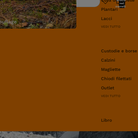
articoli
Ricerca
nel
carrello:
Plantari
0
Lacci
uflage
VEDI TUTTO
Abbigliamento e 
Custodie e borse
Calzini
Magliette
Chiodi filettati
Outlet
VEDI TUTTO
Libro
Libro