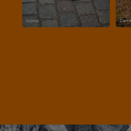
Icona
Camo