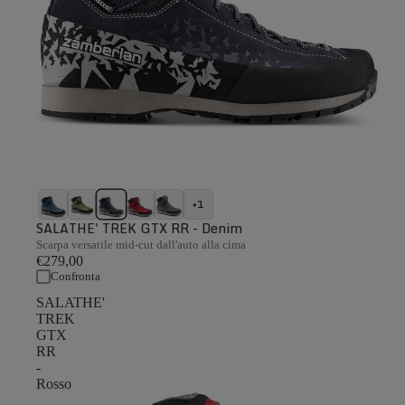
+1
SALATHE' TREK GTX RR - Denim
Scarpa versatile mid-cut dall'auto alla cima
€279,00
Confronta
SALATHE'
TREK
GTX
RR
-
Rosso