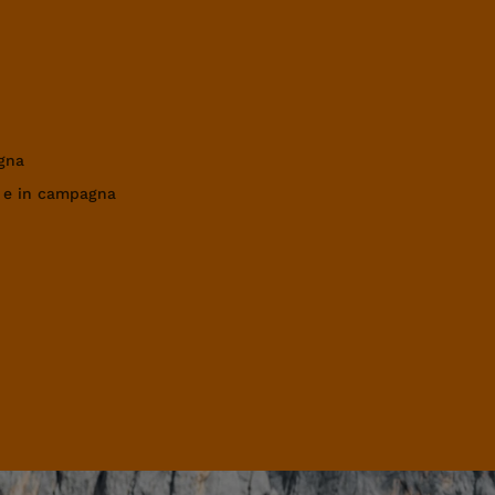
gna
a e in campagna