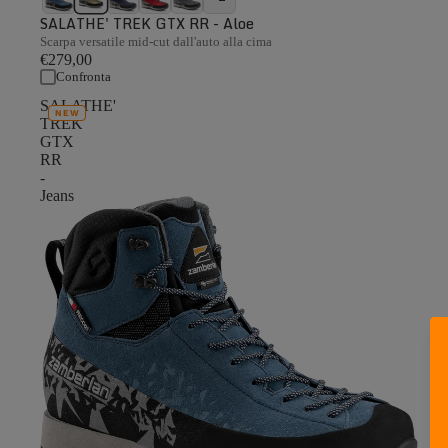
SALATHE' TREK GTX RR - Aloe
Scarpa versatile mid-cut dall'auto alla cima
€279,00
Confronta
SALATHE'
NEW
TREK
GTX
RR
-
Jeans