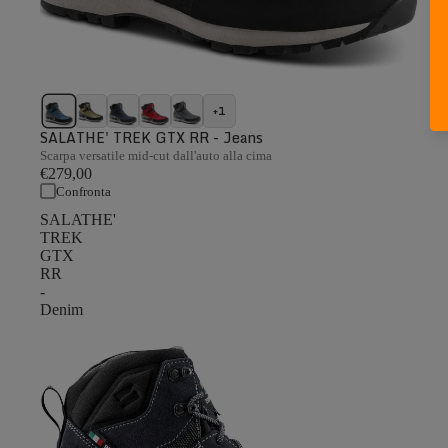
+1
SALATHE' TREK GTX RR - Jeans
Scarpa versatile mid-cut dall'auto alla cima
€279,00
Confronta
SALATHE'
TREK
GTX
RR
-
Denim