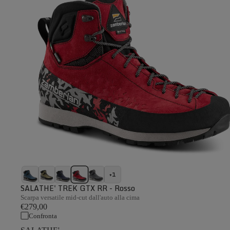
+1
SALATHE' TREK GTX RR - Rosso
Scarpa versatile mid-cut dall'auto alla cima
€279,00
Confronta