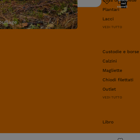
articoli
Ricerca
nel
carrello:
Plantari
0
Lacci
uflage
VEDI TUTTO
Abbigliamento e 
Custodie e borse
Calzini
Magliette
Chiodi filettati
Outlet
VEDI TUTTO
Libro
Libro