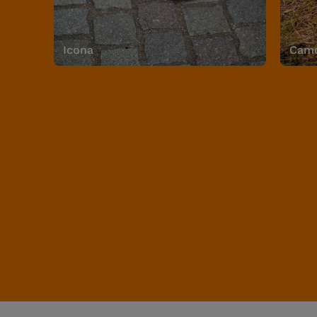
Icona
Camo