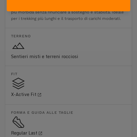
l'affaticamento sulle lunghe distanze. Offre una calzata
più morbida senza rinunciare a sostegno e stabilità. Ideale
per i trekking più lunghi e il trasporto di carichi moderati.
TERRENO
Sentieri misti e terreni rocciosi
FIT
X-Active Fit
FORMA E GUIDA ALLE TAGLIE
Regular Last