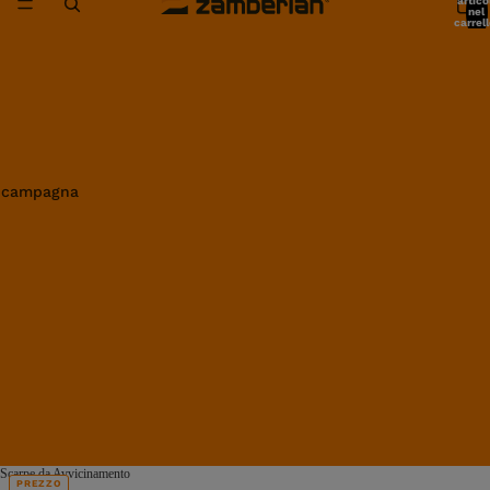
artico
nel
carrell
0
in campagna
Scarpe da Avvicinamento
PREZZO