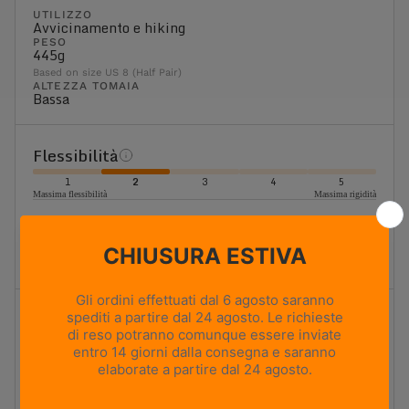
UTILIZZO
Avvicinamento e hiking
PESO
445g
Based on size US 8 (Half Pair)
ALTEZZA TOMAIA
Bassa
Flessibilità
1
2
3
4
5
Massima flessibilità
Massima rigidità
Flessibile
Scarpone leggero da escursionismo. Flessibilità elevata
con un buon sostegno, ideale per le escursioni in giornata.
Ammortizzazione
1
2
3
4
5
Ammortizzazione minima
Ammortizzazione massima
Ammortizzazione alta
Ammortizzazione elevata che riduce l'impatto degli urti e