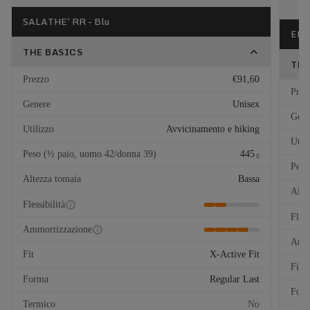
SALATHE' RR - Blu
EL C
THE BASICS
THE
Prezzo
€91,60
Prez
Genere
Unisex
Gene
Utilizzo
Avvicinamento e hiking
Util
Peso (½ paio, uomo 42/donna 39)
445
g
Peso
Altezza tomaia
Bassa
Alte
Flessibilità
Fless
Ammortizzazione
Ammo
Fit
X-Active Fit
Fit
Forma
Regular Last
For
Termico
No