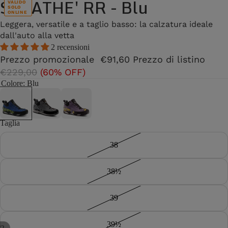
SALATHE' RR - Blu
VALIDO
SOLO
ONLINE
Leggera, versatile e a taglio basso: la calzatura ideale
dall'auto alla vetta
2 recensioni
Prezzo promozionale
€91,60
Prezzo di listino
€229,00
(60% OFF)
Colore
: Blu
Taglia
38
38½
39
39½
/
2