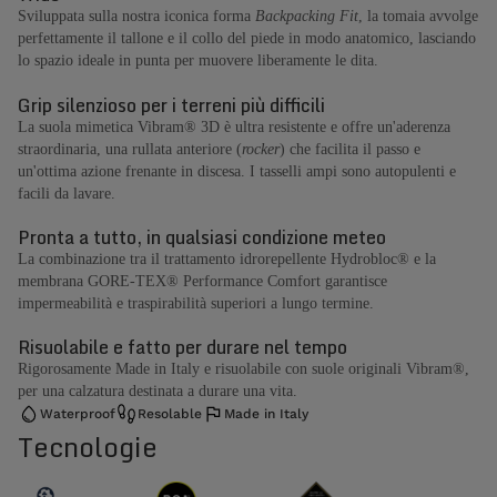
Sviluppata sulla nostra iconica forma
Backpacking Fit
, la tomaia avvolge
perfettamente il tallone e il collo del piede in modo anatomico, lasciando
lo spazio ideale in punta per muovere liberamente le dita.
Grip silenzioso per i terreni più difficili
La suola mimetica Vibram® 3D è ultra resistente e offre un'aderenza
straordinaria, una rullata anteriore (
rocker
) che facilita il passo e
un'ottima azione frenante in discesa. I tasselli ampi sono autopulenti e
facili da lavare.
Pronta a tutto, in qualsiasi condizione meteo
La combinazione tra il trattamento idrorepellente Hydrobloc® e la
membrana GORE-TEX® Performance Comfort garantisce
impermeabilità e traspirabilità superiori a lungo termine.
Risuolabile e fatto per durare nel tempo
Rigorosamente Made in Italy e risuolabile con suole originali Vibram®,
per una calzatura destinata a durare una vita.
Waterproof
Resolable
Made in Italy
Tecnologie