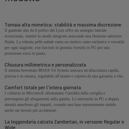
Tomaia alta mimetica: stabilità e massima discrezione
Il gambale alto da 8 pollici del Lynx offre un sostegno laterale
eccezionale, mentre lo snodo integrato asseconda una flessione anteriore
fluida. La robusta pelle nabuk vanta un motivo camo esclusivo e versatile
per ogni stagione, con fascioni in gomma rivestiti in PU per una
protezione extra in punta.
Chiusura millimetrica e personalizzata
Il sistema brevettato BOA® Fit System assicura un'allacciatura rapida,
precisa e su misura, regolabile all'istante e coperta da una garanzia a vita.
Comfort totale per l'intera giornata
I collarini in Microtex® allontanano l'umidità dalla caviglia e
prevengono gli sfregamenti sulla gamba. Le intersuole in PU a doppia
densità assorbono gli impatti, creando una base estremamente stabile
anche sui terreni più accidentati.
La leggendaria calzata Zamberlan, in versione Regular e
Wide