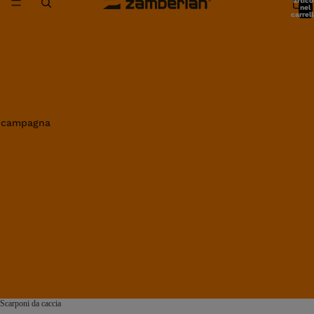
artico
nel
carrell
0
in campagna
Scarponi da caccia