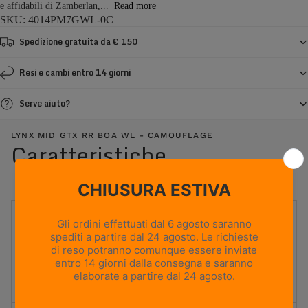
e affidabili di Zamberlan,...
Read more
SKU: 4014PM7GWL-0C
Spedizione gratuita da € 150
Resi e cambi entro 14 giorni
Serve aiuto?
LYNX MID GTX RR BOA WL - CAMOUFLAGE
Caratteristiche
UTILIZZO
Caccia in montagna
PESO
810g
Based on size US 8 (Half Pair)
ALTEZZA TOMAIA
Media