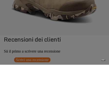
Recensioni dei clienti
Sii il primo a scrivere una recensione
Scrivi una recensione
Nessun elemento trovato
Potrebbero interessarti anche
€349,00
0
Accessori consigliati