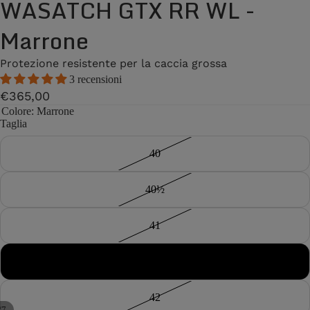
WASATCH GTX RR WL -
Marrone
Protezione resistente per la caccia grossa
3 recensioni
€365,00
Colore
: Marrone
Taglia
40
40½
41
41½
42
/
7