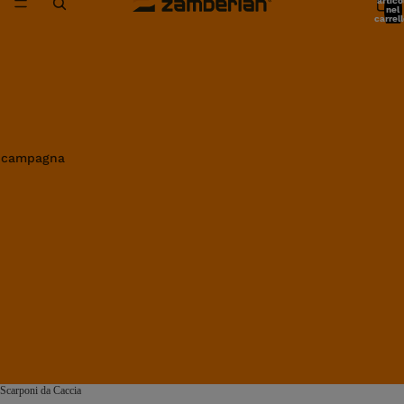
artico
nel
carrell
0
in campagna
Scarponi da Caccia