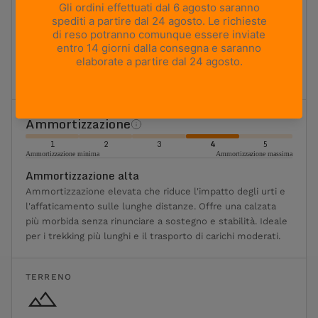
1
2
3
4
5
Massima flessibilità
Massima rigidità
Rigida
Ideale per il trekking con zaino e i terreni più impegnativi.
Offre una piattaforma stabile, un'elevata rigidità torsionale
ed è progettata per il trasporto di carichi pesanti.
Ammortizzazione
1
2
3
4
5
Ammortizzazione minima
Ammortizzazione massima
Ammortizzazione alta
Ammortizzazione elevata che riduce l'impatto degli urti e
l'affaticamento sulle lunghe distanze. Offre una calzata
più morbida senza rinunciare a sostegno e stabilità. Ideale
per i trekking più lunghi e il trasporto di carichi moderati.
TERRENO