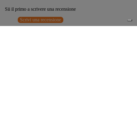
Sii il primo a scrivere una recensione
Scrivi una recensione
Nessun elemento trovato
Potrebbero interessarti anche
€365,00
0
Accessori consigliati
Spedizione gratuita sopra ai 150,00€
Italian Design since 1929
Resi facili entro 14 giorni
Hai bisogno di aiuto?