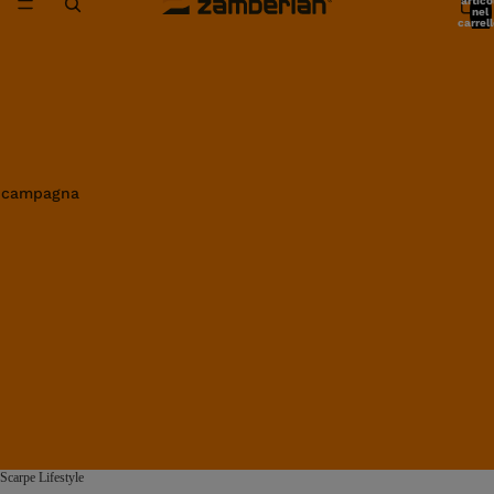
artico
nel
carrell
0
in campagna
Scarpe Lifestyle