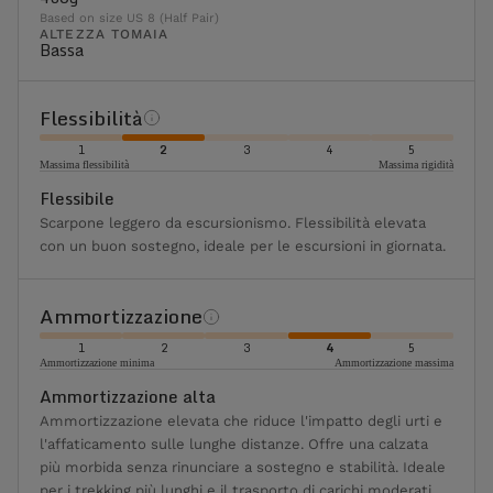
Based on size US 8 (Half Pair)
ALTEZZA TOMAIA
Bassa
Flessibilità
1
2
3
4
5
Massima flessibilità
Massima rigidità
Flessibile
Scarpone leggero da escursionismo. Flessibilità elevata
con un buon sostegno, ideale per le escursioni in giornata.
Ammortizzazione
1
2
3
4
5
Ammortizzazione minima
Ammortizzazione massima
Ammortizzazione alta
Ammortizzazione elevata che riduce l'impatto degli urti e
l'affaticamento sulle lunghe distanze. Offre una calzata
più morbida senza rinunciare a sostegno e stabilità. Ideale
per i trekking più lunghi e il trasporto di carichi moderati.