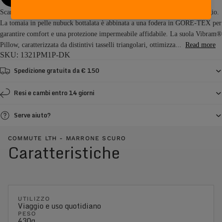
Scarpe per il tempo libero progettate per l'uso quotidiano in città e in viaggio.
La tomaia in pelle nubuck bottalata è abbinata a una fodera in GORE-TEX per
garantire comfort e una protezione impermeabile affidabile. La suola Vibram®
Pillow, caratterizzata da distintivi tasselli triangolari, ottimizza...
Read more
SKU: 1321PM1P-DK
Spedizione gratuita da € 150
Resi e cambi entro 14 giorni
Serve aiuto?
COMMUTE LTH - MARRONE SCURO
Caratteristiche
UTILIZZO
Viaggio e uso quotidiano
PESO
430g