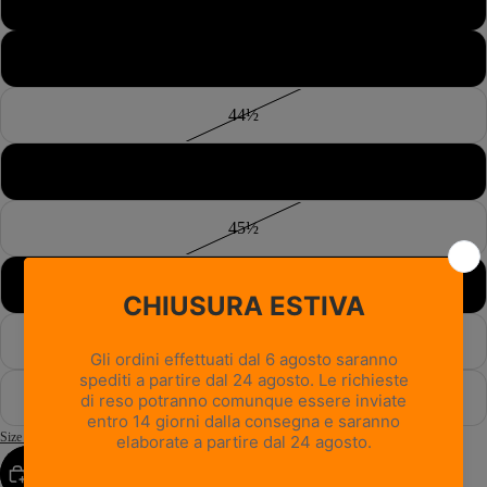
43½
44
44½
45
45½
46
46½
47
Size Guide
AGGIUNGI AL CARRELLO