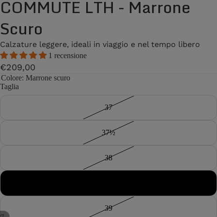
COMMUTE LTH - Marrone
Scuro
Calzature leggere, ideali in viaggio e nel tempo libero
1 recensione
€209,00
Colore
: Marrone scuro
Taglia
37
37½
38
38½
39
/
7