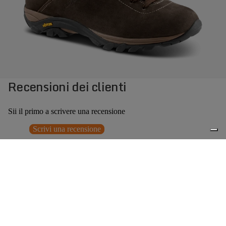
Recensioni dei clienti
Sii il primo a scrivere una recensione
Scrivi una recensione
Nessun elemento trovato
Potrebbero interessarti anche
€209,00
0
Accessori consigliati