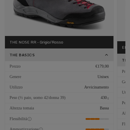
THE NOSE RR - Grigio/Rosso
EL C
THE BASICS
THE
Prezzo
€179,00
Prez
Genere
Unisex
Gene
Utilizzo
Avvicinamento
Util
Peso (½ paio, uomo 42/donna 39)
430
g
Peso
Altezza tomaia
Bassa
Alte
Flessibilità
Fless
Ammortizzazione