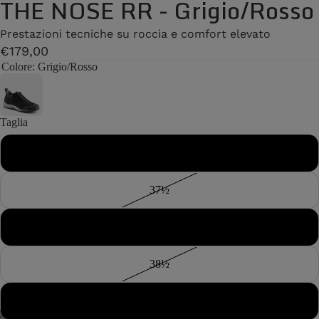
THE NOSE RR - Grigio/Rosso
Prestazioni tecniche su roccia e comfort elevato
€179,00
Colore
: Grigio/Rosso
Taglia
37
37½
38
38½
39
/
7