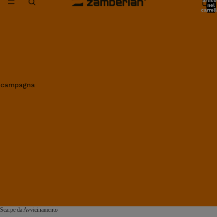
artico
nel
carrell
0
in campagna
Scarpe da Avvicinamento