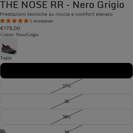
THE NOSE RR - Nero Grigio
Prestazioni tecniche su roccia e comfort elevato
1 recensione
€179,00
Colore
: Nero/Grigio
Taglia
37
37½
38
38½
39
/
7