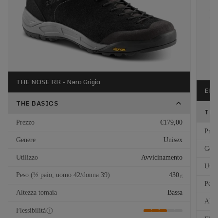
THE NOSE RR - Nero Grigio
EL C
THE BASICS
THE
Prezzo
€179,00
Prez
Genere
Unisex
Gene
Utilizzo
Avvicinamento
Util
Peso (½ paio, uomo 42/donna 39)
430
g
Peso
Altezza tomaia
Bassa
Alte
Flessibilità