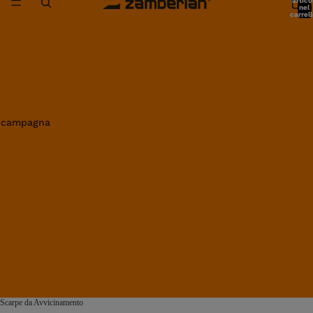
artico
nel
carrell
0
in campagna
Scarpe da Avvicinamento