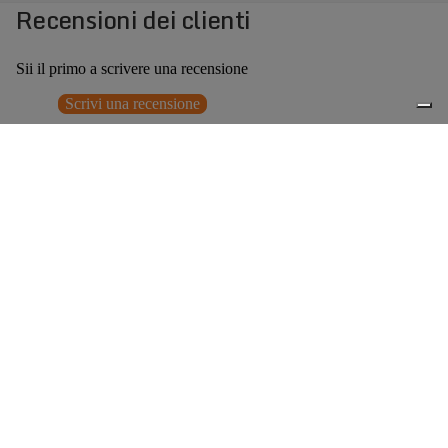
Recensioni dei clienti
Sii il primo a scrivere una recensione
Scrivi una recensione
Nessun elemento trovato
Potrebbero interessarti anche
Prezzo promozionale
€147,00
Prezzo
0
di listino
€245,00
(40% OFF)
Accessori consigliati
Spedizione gratuita sopra ai 150,00€
Italian Design since 1929
Resi facili entro 14 giorni