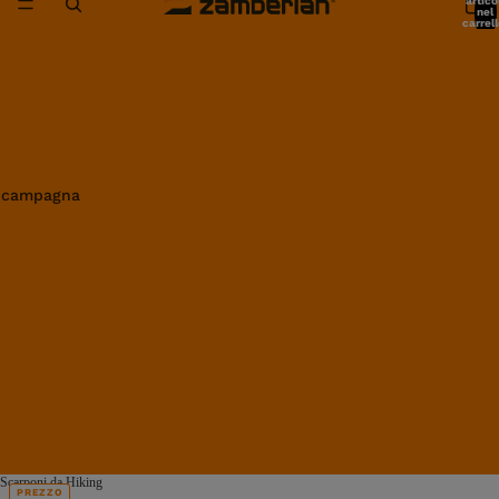
artico
nel
carrell
0
in campagna
Scarponi da Hiking
PREZZO