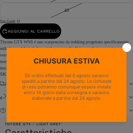
43
Size Guide
AGGIUNGI AL CARRELLO
Thyone GTX WNS è uno scarponcino da trekking progettato specificamente
sulla forma del piede femminile, capace di offrire comfort, supporto e
versatilità in un'ampia gamma di attività all'aria aperta. La sua struttura
morbida e flessibile favorisce il movimento naturale del piede e un comfort
duraturo...
Read more
SKU: 0336PW0G-G4
Spedizione gratuita da € 150
Resi e cambi entro 14 giorni
Serve aiuto?
THYONE GTX - LIGHT GREY
Caratteristiche