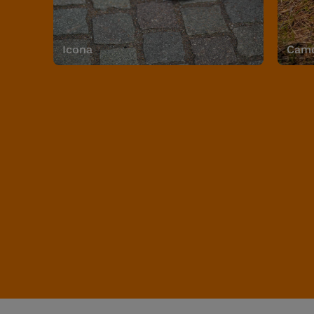
Icona
Camo