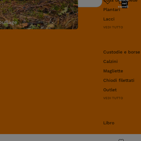
articoli
Ricerca
nel
carrello:
Plantari
0
Lacci
uflage
VEDI TUTTO
Abbigliamento e 
Custodie e borse
Calzini
Magliette
Chiodi filettati
Outlet
VEDI TUTTO
Libro
Libro