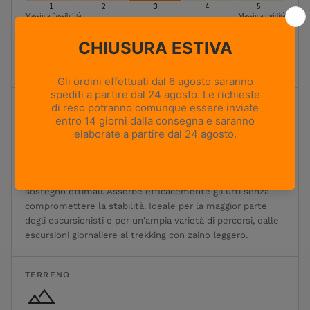
1
2
3
4
5
Massima flessibilità
Massima rigidità
Moderatamente flessibile
Ideale per l'escursionismo e il trekking classici. Offre un
equilibrio ottimale tra flessibilità, sostegno e stabilità.
Ammortizzazione
1
2
3
4
5
Ammortizzazione minima
Ammortizzazione massima
Ammortizzazione moderata
Ammortizzazione equilibrata per un comfort e un
sostegno ottimali. Assorbe efficacemente gli urti senza
compromettere la stabilità. Ideale per la maggior parte
degli escursionisti e per un'ampia varietà di percorsi, dalle
escursioni giornaliere al trekking con zaino leggero.
TERRENO