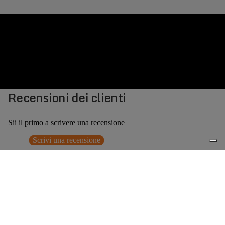
Recensioni dei clienti
Sii il primo a scrivere una recensione
Scrivi una recensione
Nessun elemento trovato
Potrebbero interessarti anche
€379,00
0
Accessori consigliati