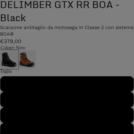
DELIMBER GTX RR BOA -
Black
Scarpone antitaglio da motosega in Classe 2 con sistema
BOA®
€379,00
Colore
: Nero
Taglia
40
40½
41
41½
/
7