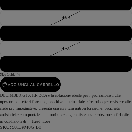
46
46½
47
47½
48
Size Guide
AGGIUNGI AL CARRELLO
DELIMBER GTX RR BOA è la soluzione ideale per i professionisti che
operano nei settori forestale, boschivo e industriale. Costruito per resistere alle
sfide più impegnative, presenta una struttura antiperforazione, proprietà
antistatiche e un puntale in alluminio che garantisce una protezione affidabile
in condizioni di...
Read more
SKU: 5013PM0G-B0