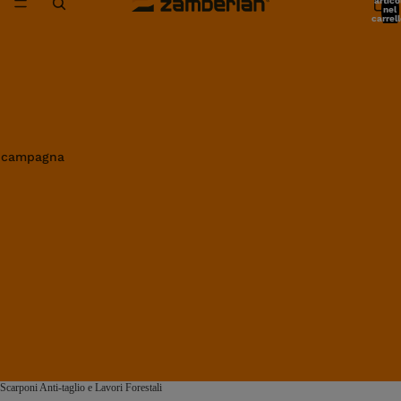
artico
nel
carrell
0
in campagna
Scarponi Anti-taglio e Lavori Forestali