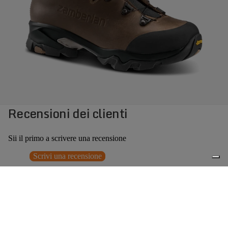
Recensioni dei clienti
Sii il primo a scrivere una recensione
Scrivi una recensione
Nessun elemento trovato
Potrebbero interessarti anche
€349,00
0