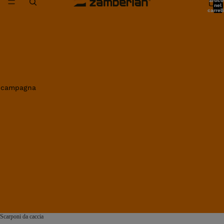
artico
nel
carrell
0
in campagna
Scarponi da caccia