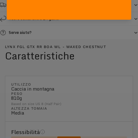
Spedizione gratuita da € 150
Resi e cambi entro 14 giorni
Serve aiuto?
LYNX FGL GTX RR BOA WL - WAXED CHESTNUT
Caratteristiche
UTILIZZO
Caccia in montagna
PESO
810g
Based on size US 8 (Half Pair)
ALTEZZA TOMAIA
Media
Flessibilità