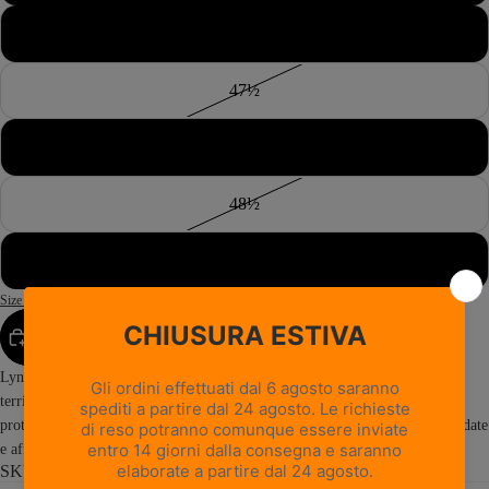
47
47½
48
48½
49
Size Guide
AGGIUNGI AL CARRELLO
Lynx FGL GTX RR BOA WL eccelle nella caccia in ambienti montani, nei
territori più selvaggi e nei boschi fitti, contesti in cui sono fondamentali
protezione e comfort. Sviluppato su una delle strutture da caccia più collaudate
e affidabili di Zamberlan, garantisce la robustezza, la...
Read more
SKU: 4016PM1GWL-M9