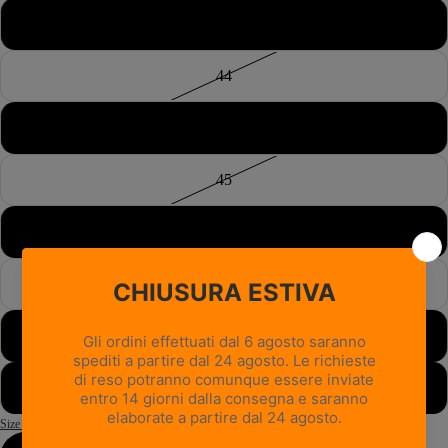
43½
44
44½
45
45½
46
46½
47
Size Guide