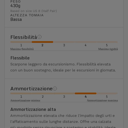
PESO
430g
Based on size US 8 (Half Pair)
ALTEZZA TOMAIA
Bassa
Flessibilità
1
2
3
4
5
Massima flessibilità
Massima rigidità
Flessibile
Scarpone leggero da escursionismo. Flessibilità elevata
con un buon sostegno, ideale per le escursioni in giornata.
Ammortizzazione
1
2
3
4
5
Ammortizzazione minima
Ammortizzazione massima
Ammortizzazione alta
Ammortizzazione elevata che riduce l'impatto degli urti e
l'affaticamento sulle lunghe distanze. Offre una calzata
più morbida senza rinunciare a sostegno e stabilità. Ideale