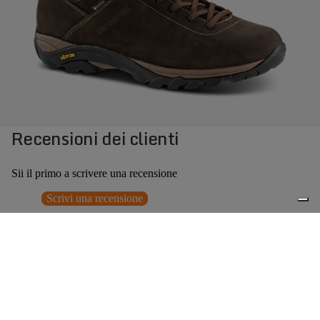
Recensioni dei clienti
Sii il primo a scrivere una recensione
Scrivi una recensione
Nessun elemento trovato
Potrebbero interessarti anche
€209,00
0
Accessori consigliati