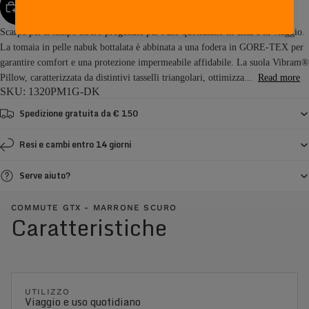
AGGIUNGI AL CARRELLO
Scarpe per il tempo libero progettate per l'uso quotidiano in città e in viaggio.
La tomaia in pelle nabuk bottalata è abbinata a una fodera in GORE-TEX per
garantire comfort e una protezione impermeabile affidabile. La suola Vibram®
Pillow, caratterizzata da distintivi tasselli triangolari, ottimizza...
Read more
SKU: 1320PM1G-DK
Spedizione gratuita da € 150
Resi e cambi entro 14 giorni
Serve aiuto?
COMMUTE GTX - MARRONE SCURO
Caratteristiche
UTILIZZO
Viaggio e uso quotidiano