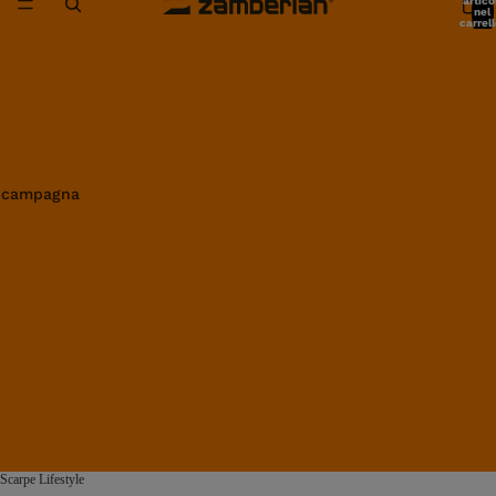
artico
nel
carrell
0
in campagna
Scarpe Lifestyle