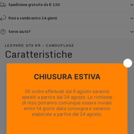
Spedizione gratuita da € 150
Resi e cambi entro 14 giorni
Serve aiuto?
LEOPARD GTX RR - CAMOUFLAGE
Caratteristiche
UTILIZZO
Caccia in montagna
PESO
760g
Based on size US 8 (Half Pair)
ALTEZZA TOMAIA
Media
Flessibilità