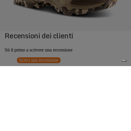
Recensioni dei clienti
Sii il primo a scrivere una recensione
Scrivi una recensione
Nessun elemento trovato
Potrebbero interessarti anche
€309,00
0
Accessori consigliati
Spedizione gratuita sopra ai 150,00€