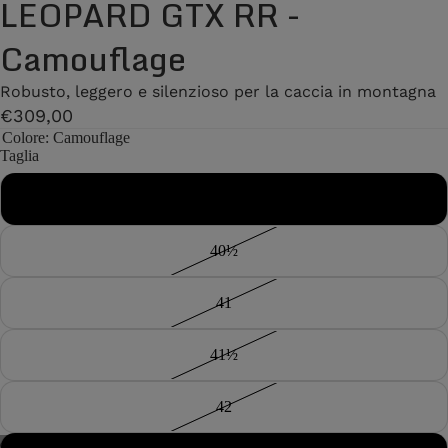
LEOPARD GTX RR -
Camouflage
Robusto, leggero e silenzioso per la caccia in montagna
€309,00
Colore
: Camouflage
Taglia
40
40½
41
41½
42
/
7