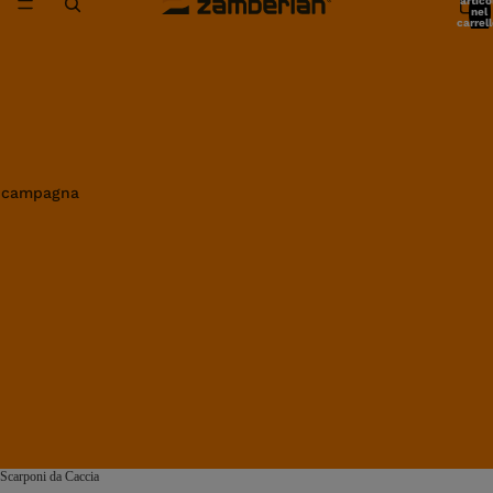
artico
nel
carrell
0
in campagna
Scarponi da Caccia