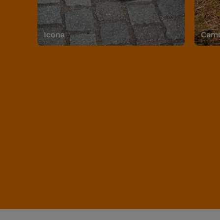
Icona
Camo