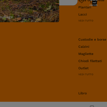
articoli
Ricerca
nel
carrello:
Plantari
0
Lacci
uflage
VEDI TUTTO
Abbigliamento e 
Custodie e borse
Calzini
Magliette
Chiodi filettati
Outlet
VEDI TUTTO
Libro
Libro