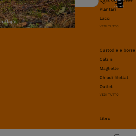
articoli
Ricerca
nel
carrello:
Plantari
0
Lacci
uflage
VEDI TUTTO
Abbigliamento e 
Custodie e borse
Calzini
Magliette
Chiodi filettati
Outlet
VEDI TUTTO
Libro
Libro