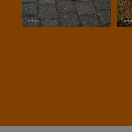
Icona
Camo