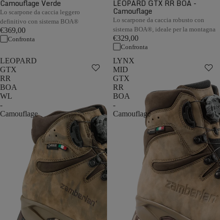
Camouflage Verde
LEOPARD GTX RR BOA -
Camouflage
Lo scarpone da caccia leggero
Lo scarpone da caccia robusto con
definitivo con sistema BOA®
sistema BOA®, ideale per la montagna
€369,00
€329,00
Confronta
Confronta
LEOPARD
LYNX
GTX
MID
RR
GTX
BOA
RR
WL
BOA
-
-
Camouflage
Camouflage