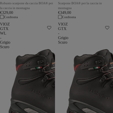
Robusto scarpone da caccia BOA® per
Scarpone BOA® per la caccia in
la caccia in montagna
montagna
€329,00
€349,00
Confronta
Confronta
VIOZ
VIOZ
GTX
GTX
WL
-
-
Grigio
Grigio
Scuro
Scuro