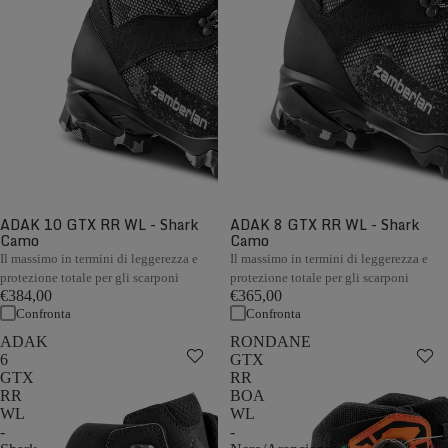
ADAK 10 GTX RR WL - Shark
ADAK 8 GTX RR WL - Shark
Camo
Camo
Il massimo in termini di leggerezza e
Il massimo in termini di leggerezza e
protezione totale per gli scarponi
protezione totale per gli scarponi
€384,00
€365,00
Confronta
Confronta
ADAK
RONDANE
6
GTX
GTX
RR
RR
BOA
WL
WL
-
-