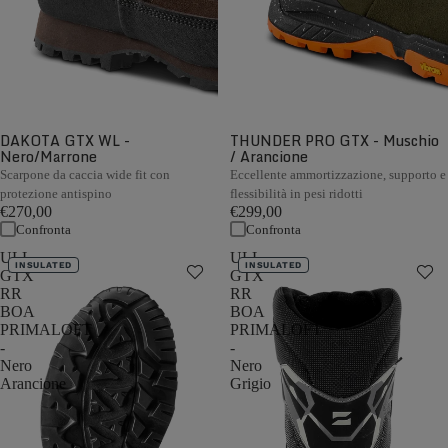
DAKOTA GTX WL -
THUNDER PRO GTX - Muschio
Nero/Marrone
/ Arancione
Scarpone da caccia wide fit con
Eccellente ammortizzazione, supporto e
protezione antispino
flessibilità in pesi ridotti
€270,00
€299,00
Confronta
Confronta
ULL
ULL
INSULATED
INSULATED
GTX
GTX
RR
RR
BOA
BOA
PRIMALOFT
PRIMALOFT
-
-
Nero
Nero
Arancione
Grigio