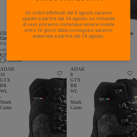
CORMONS NBK GTX WL -
CORMONS GTX WL - Marrone
Camouflage
Scuro/Arancio
€249,00
Pelle Nubuck camo con flex morbido e
Confronta
calzata a pianta larga
€299,00
Confronta
ADAK
ADAK
10
8
GTX
GTX
RR
RR
WL
WL
-
-
Shark
Shark
Camo
Camo