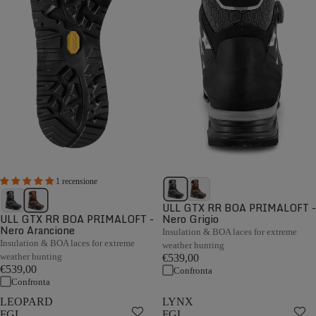
1 recensione
ULL GTX RR BOA PRIMALOFT -
ULL GTX RR BOA PRIMALOFT -
Nero Grigio
Nero Arancione
Insulation & BOA laces for extreme
Insulation & BOA laces for extreme
weather hunting
weather hunting
€539,00
€539,00
Confronta
Confronta
LEOPARD
LYNX
FGL
FGL