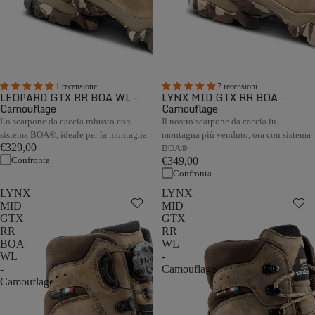
1 recensione
7 recensioni
LEOPARD GTX RR BOA WL -
LYNX MID GTX RR BOA -
Camouflage
Camouflage
Lo scarpone da caccia robusto con
Il nostro scarpone da caccia in
sistema BOA®, ideale per la montagna.
montagna più venduto, ora con sistema
€329,00
BOA®
Confronta
€349,00
Confronta
LYNX
LYNX
MID
MID
GTX
GTX
RR
RR
BOA
WL
WL
-
-
Camouflage
Camouflage