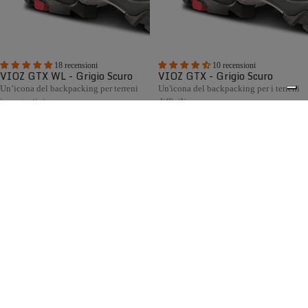
18 recensioni
10 recensioni
VIOZ GTX WL - Grigio Scuro
VIOZ GTX - Grigio Scuro
Un’icona del backpacking per terreni
Un'icona del backpacking per i terreni
impegnativi
difficili
€295,00
€295,00
Confronta
Confronta
La collezione di scarponi da caccia Zamberlan racchiude
decenni di esperienza artigianale italiana al servizio dei
0
cacciatori. Progettata per la caccia in montagna, collina e
pianura, offre modelli robusti, confortevoli e impermeabili,
dotati di fodera GORE-TEX, suole Vibram® e disponibili
anche con calzata Wide Last per chi cerca maggiore volume
e comfort.
Spedizione gratuita sopra ai 150,00€
Italian Design since 1929
Resi facili entro 14 giorni