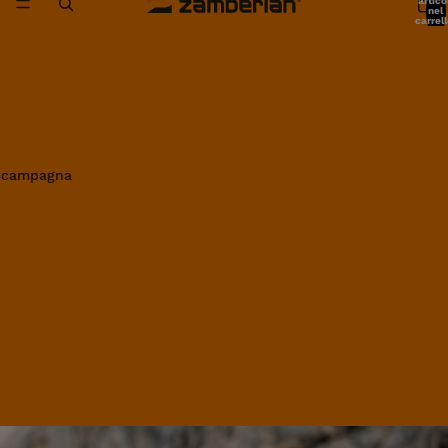
artico
nel
carrell
0
in campagna