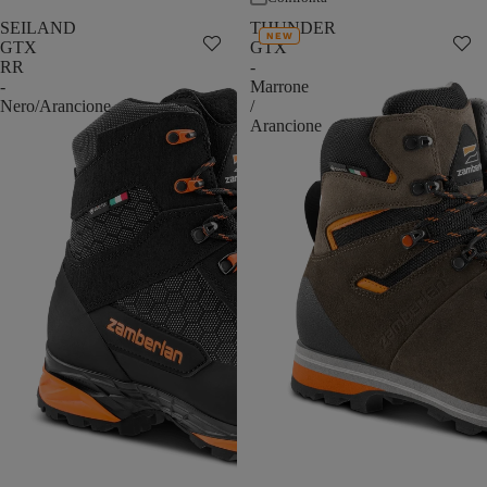
SEILAND
THUNDER
NEW
GTX
GTX
RR
-
-
Marrone
Nero/Arancione
/
Arancione