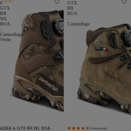
6
GTX
GTX
RR
RR
BOA
WL
-
BOA
Camouflage
-
Camouflage
Verde
ADAK 6 GTX RR WL BOA -
4 recensioni