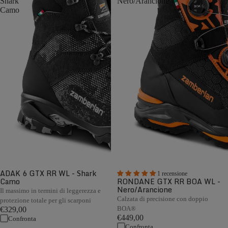
Shark
Nero/Arancione
Camo
ADAK 6 GTX RR WL - Shark
1 recensione
Camo
RONDANE GTX RR BOA WL -
Nero/Arancione
Il massimo in termini di leggerezza e
Calzata di precisione con doppio
protezione totale per gli scarponi
BOA®
€329,00
€449,00
Confronta
Confronta