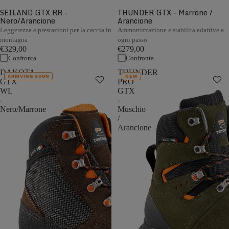
SEILAND GTX RR -
THUNDER GTX - Marrone /
Nero/Arancione
Arancione
Leggerezza e prestazioni per la caccia in
Ammortizzazione e stabilità adattive a
montagna
ogni passo
€329,00
€279,00
Confronta
Confronta
DAKOTA
THUNDER
ARRIVING SOON
NEW
GTX
PRO
WL
GTX
-
-
Nero/Marrone
Muschio
/
Arancione