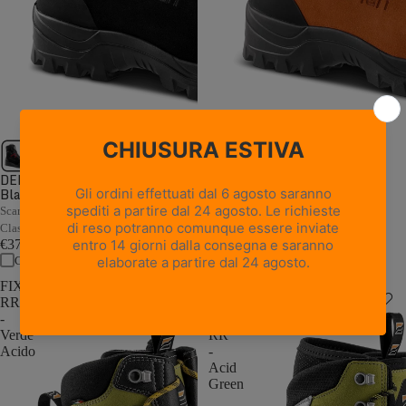
1 recensione
DELIMBER GTX RR BOA -
Black
WALD GTX RR - Orange
Scarpone antitaglio da motosega in
Scarpone antitaglio da motosega in
Classe 2 con sistema BOA®
Classe 2
€379,00
€359,00
Confronta
Confronta
FIXER
MOUNTAIN
RR
LITE
-
GTX
Verde
RR
Acido
-
Acid
Green