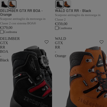
DELIMBER GTX RR BOA -
WALD GTX RR - Black
Orange
Scarpone antitaglio da motosega in
Scarpone antitaglio da motosega in
Classe 2
Classe 2 con sistema BOA®
€359,00
€379,00
Confronta
Confronta
DELIMBER
WALD
GTX
GTX
RR
RR
BOA
-
-
Orange
Black