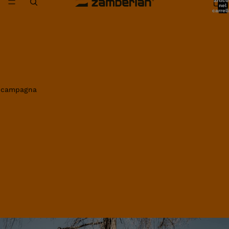
artico
nel
carrell
0
in campagna