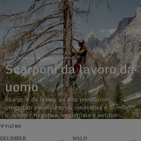
Home
›
Scarponi da lavoro da uomo
Scarponi da lavoro da
uomo
Scarponi da lavoro ad alte prestazioni,
progettati per sicurezza, resistenza e comfort
in ambito forestale, industriale e outdoor.
FILTRO
DELIMBER
WALD