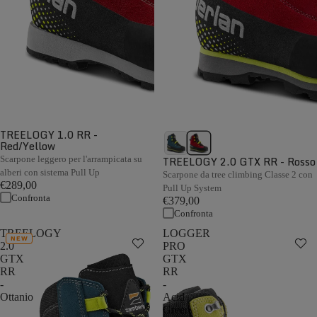
TREELOGY 1.0 RR -
Red/Yellow
Scarpone leggero per l'arrampicata su
TREELOGY 2.0 GTX RR - Rosso
alberi con sistema Pull Up
Scarpone da tree climbing Classe 2 con
€289,00
Pull Up System
Confronta
€379,00
Confronta
TREELOGY
LOGGER
NEW
2.0
PRO
GTX
GTX
RR
RR
-
-
Ottanio
Acid
Green