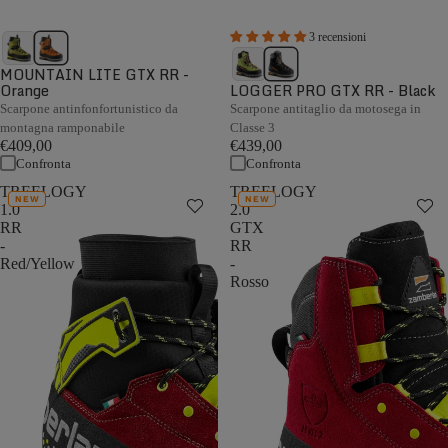
3 recensioni
MOUNTAIN LITE GTX RR -
Orange
LOGGER PRO GTX RR - Black
Scarpone antinfonfortunistico da
Scarpone antitaglio da motosega in
montagna ramponabile
Classe 3
€409,00
€439,00
Confronta
Confronta
TREELOGY
TREELOGY
NEW
NEW
1.0
2.0
RR
GTX
-
RR
Red/Yellow
-
Rosso