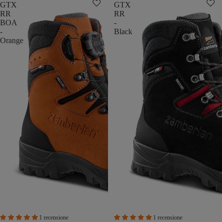
GTX
GTX
RR
RR
BOA
-
-
Black
Orange
1 recensione
1 recensione